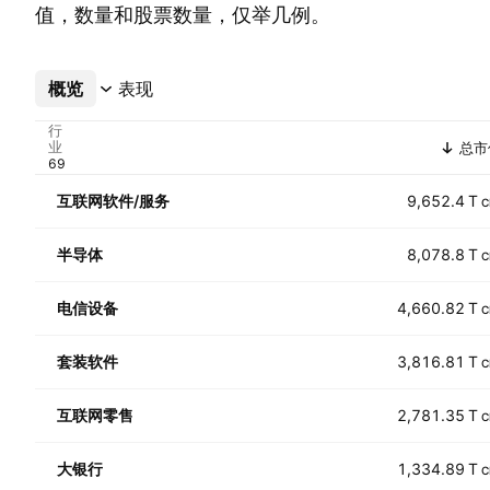
值，数量和股票数量，仅举几例。
概览
更多
表现
行
业
总市
互联网软件/服务
9,652.4 T
C
半导体
8,078.8 T
C
电信设备
4,660.82 T
C
套装软件
3,816.81 T
C
互联网零售
2,781.35 T
C
大银行
1,334.89 T
C