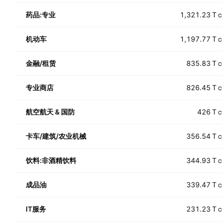
药品:专业
1,321.23 T
C
机动车
1,197.77 T
C
金融/租赁
835.83 T
C
专业商店
826.45 T
C
航空航天 & 国防
426 T
C
卡车/建筑/农业机械
356.54 T
C
饮料:非酒精饮料
344.93 T
C
成品油
339.47 T
C
IT服务
231.23 T
C