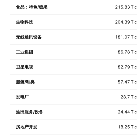
食品：特色/糖果
215.83 T
C
生物科技
204.39 T
C
无线通讯设备
181.07 T
C
工业集团
86.78 T
C
卫星电视
82.79 T
C
服装/鞋类
57.47 T
C
发电厂
28.7 T
C
油田服务/设备
24.44 T
C
房地产开发
18.25 T
C