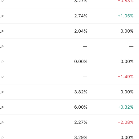
3.27%
−0.83%
LP
2.74%
+1.05%
LP
2.04%
0.00%
LP
—
—
LP
0.00%
0.00%
LP
—
−1.49%
LP
3.82%
0.00%
LP
6.00%
+0.32%
LP
2.27%
−2.08%
LP
3.29%
0.00%
LP