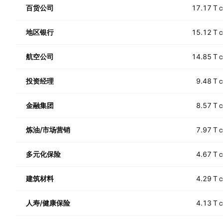
百货公司
17.17 T
C
地区银行
15.12 T
C
航空公司
14.85 T
C
投资经理
9.48 T
C
金融集团
8.57 T
C
炼油/市场营销
7.97 T
C
多元化保险
4.67 T
C
建筑材料
4.29 T
C
人寿/健康保险
4.13 T
C