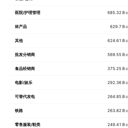
医院/护理管理
685.32 B
C
林产品
629.7 B
C
其他
624.61 B
C
批发分销商
569.55 B
C
食品经销商
375.25 B
C
电影/娱乐
292.36 B
C
可替代发电
264.85 B
C
铁路
263.82 B
C
零售服装/鞋类
249.41 B
C