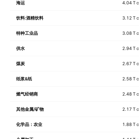
海运
4.04 T
C
饮料:酒精饮料
3.12 T
C
特种工业品
3.08 T
C
供水
2.94 T
C
煤炭
2.67 T
C
纸浆&纸
2.58 T
C
燃气经销商
2.48 T
C
其他金属/矿物
2.17 T
C
化学品：农业
1.88 T
C