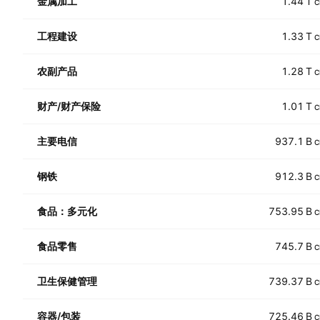
金属加工
1.44 T
C
工程建设
1.33 T
C
农副产品
1.28 T
C
财产/财产保险
1.01 T
C
主要电信
937.1 B
C
钢铁
912.3 B
C
食品：多元化
753.95 B
C
食品零售
745.7 B
C
卫生保健管理
739.37 B
C
容器/包装
725.46 B
C