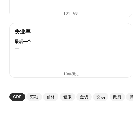
10年历史
失业率
最后一个
—
10年历史
GDP
劳动
价格
健康
金钱
交易
政府
更多