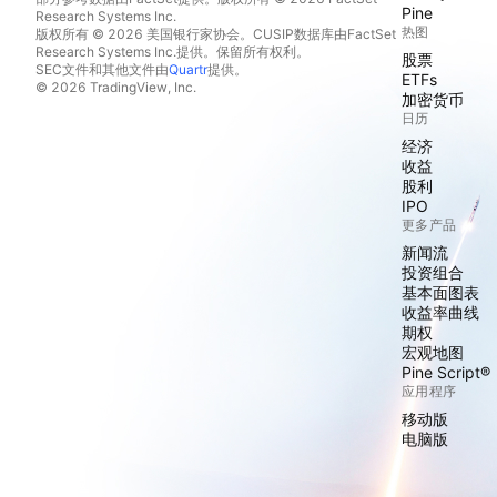
Pine
Research Systems Inc.
热图
版权所有 © 2026 美国银行家协会。CUSIP数据库由FactSet
Research Systems Inc.提供。保留所有权利。
股票
SEC文件和其他文件由
Quartr
提供。
ETFs
© 2026 TradingView, Inc.
加密货币
日历
经济
收益
股利
IPO
更多产品
新闻流
投资组合
基本面图表
收益率曲线
期权
宏观地图
Pine Script®
应用程序
移动版
电脑版