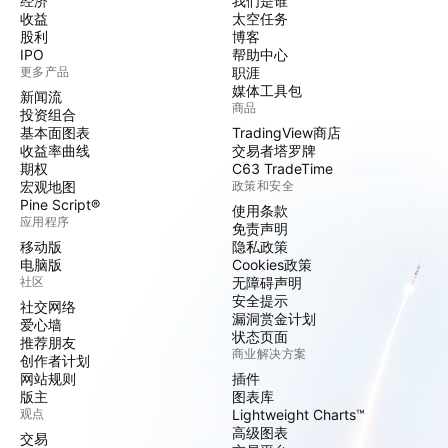
经济
我们是谁
收益
太空任务
股利
博客
IPO
帮助中心
更多产品
职涯
媒体工具包
新闻流
商品
投资组合
基本面图表
TradingView商店
收益率曲线
交易者塔罗牌
期权
C63 TradeTime
宏观地图
政策和安全
Pine Script®
使用条款
应用程序
免责声明
移动版
隐私政策
电脑版
Cookies政策
社区
无障碍声明
安全提示
社交网络
漏洞赏金计划
爱心墙
状态页面
推荐朋友
商业解决方案
创作者计划
网站规则
插件
版主
图表库
观点
Lightweight Charts™
高级图表
交易