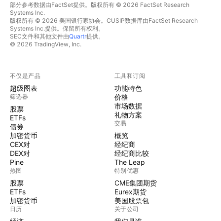
部分参考数据由FactSet提供。版权所有 © 2026 FactSet Research
Systems Inc.
版权所有 © 2026 美国银行家协会。CUSIP数据库由FactSet Research
Systems Inc.提供。保留所有权利。
SEC文件和其他文件由
Quartr
提供。
© 2026 TradingView, Inc.
不仅是产品
工具和订阅
超级图表
功能特色
筛选器
价格
市场数据
股票
礼物方案
ETFs
交易
债券
加密货币
概览
CEX对
经纪商
DEX对
经纪商比较
Pine
The Leap
热图
特别优惠
股票
CME集团期货
ETFs
Eurex期货
加密货币
美国股票包
日历
关于公司