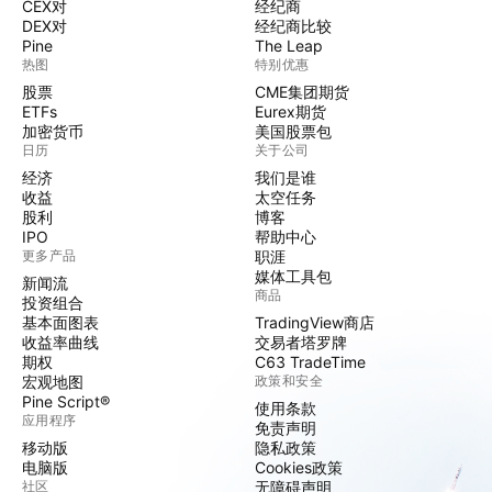
CEX对
经纪商
DEX对
经纪商比较
Pine
The Leap
热图
特别优惠
股票
CME集团期货
ETFs
Eurex期货
加密货币
美国股票包
日历
关于公司
经济
我们是谁
收益
太空任务
股利
博客
IPO
帮助中心
更多产品
职涯
媒体工具包
新闻流
商品
投资组合
基本面图表
TradingView商店
收益率曲线
交易者塔罗牌
期权
C63 TradeTime
宏观地图
政策和安全
Pine Script®
使用条款
应用程序
免责声明
移动版
隐私政策
电脑版
Cookies政策
社区
无障碍声明