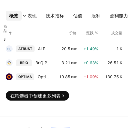
概览
更多
表现
技术指标
估值
股利
盈利能力
商
品
价格
涨跌 %
成交量
代
码
ALPHA TRUST HOLDINGS S.A.
20.5
+1.49%
1 K
ATRUST
EUR
BriQ Properties Real Estate Investment Company
3.21
+0.63%
26.51 K
BRIQ
EUR
Optima Bank SA
10.85
−1.09%
130.75 K
OPTIMA
EUR
在筛选器中创建更多列表