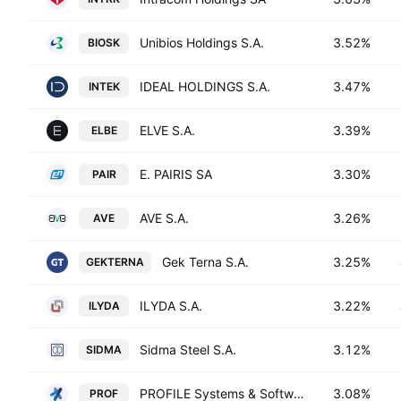
Unibios Holdings S.A.
3.52%
BIOSK
IDEAL HOLDINGS S.A.
3.47%
INTEK
ELVE S.A.
3.39%
ELBE
E. PAIRIS SA
3.30%
PAIR
AVE S.A.
3.26%
AVE
Gek Terna S.A.
3.25%
GEKTERNA
ILYDA S.A.
3.22%
ILYDA
Sidma Steel S.A.
3.12%
SIDMA
PROFILE Systems & Software S.A.
3.08%
PROF