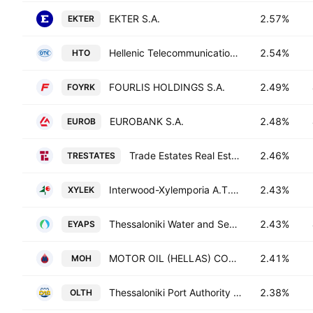
EKTER S.A.
2.57%
EKTER
Hellenic Telecommunications Organization SA
2.54%
HTO
FOURLIS HOLDINGS S.A.
2.49%
FOYRK
EUROBANK S.A.
2.48%
EUROB
Trade Estates Real Estate Investment Company
2.46%
TRESTATES
Interwood-Xylemporia A.T.E.N.E.
2.43%
XYLEK
Thessaloniki Water and Sewage Company SA
2.43%
EYAPS
MOTOR OIL (HELLAS) CORINTH REFINERIES S.A.
2.41%
MOH
Thessaloniki Port Authority S.A.
2.38%
OLTH