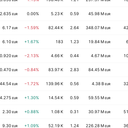
EUR
EUR
2.635
0.00%
5.23 K
0.59
45.98 M
EUR
EUR
6.17
−1.59%
82.44 K
2.64
348.07 M
42
EUR
EUR
6.10
+1.67%
183
1.23
19.84 M
EUR
EUR
0.920
−2.13%
4.66 K
0.44
4.67 M
10
EUR
EUR
0.470
−0.84%
83.97 K
2.83
84.45 M
EUR
EUR
44.54
−1.72%
139.96 K
0.56
4.38 B
32
EUR
EUR
4.275
+1.30%
14.54 K
0.59
59.55 M
EUR
EUR
2.30
+0.88%
1.08 K
0.31
30.97 M
51
EUR
EUR
9.30
+1.09%
52.19 K
1.24
226.28 M
36
EUR
EUR