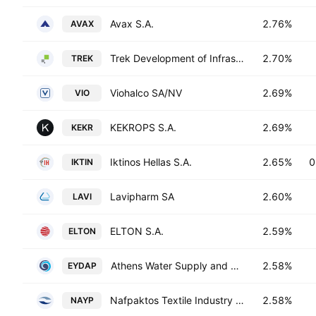
Avax S.A.
2.76%
AVAX
Trek Development of Infrastructures & Services S.A.
2.70%
TREK
Viohalco SA/NV
2.69%
VIO
KEKROPS S.A.
2.69%
KEKR
Iktinos Hellas S.A.
2.65%
0
IKTIN
Lavipharm SA
2.60%
LAVI
ELTON S.A.
2.59%
ELTON
Athens Water Supply and Sewerage Company S.A.
2.58%
EYDAP
Nafpaktos Textile Industry SA
2.58%
NAYP