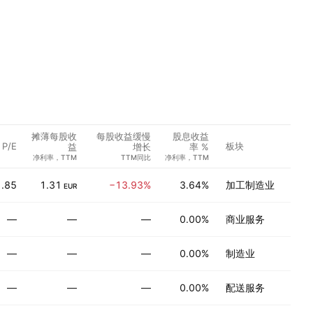
摊薄每股收
每股收益缓慢
股息收益
P/E
板块
分
益
增长
率 %
净利率，TTM
TTM同比
净利率，TTM
.85
1.31
−13.93%
3.64%
加工制造业
EUR
—
—
—
0.00%
商业服务
—
—
—
0.00%
制造业
—
—
—
0.00%
配送服务