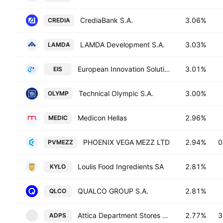
CrediaBank S.A.
3.06%
CREDIA
LAMDA Development S.A.
3.03%
LAMDA
European Innovation Solutions S.A.
3.01%
EIS
Technical Olympic S.A.
3.00%
OLYMP
Medicon Hellas
2.96%
MEDIC
PHOENIX VEGA MEZZ LTD
2.94%
0
PVMEZZ
Loulis Food Ingredients SA
2.81%
KYLO
QUALCO GROUP S.A.
2.81%
QLCO
Attica Department Stores Single Member S.A.
2.77%
3
ADPS
A