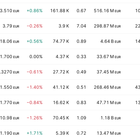
3.510
+0.86%
161.88 K
0.67
516.16 M
10
EUR
EUR
3.79
−0.26%
3.9 K
7.04
298.87 M
22
EUR
EUR
18.06
+0.56%
74.77 K
0.89
4.64 B
14
EUR
EUR
1.700
0.00%
4.37 K
0.33
33.67 M
EUR
EUR
.3270
−0.61%
27.72 K
0.49
37.45 M
EUR
EUR
1.550
−1.40%
41.12 K
0.51
268.46 M
43
EUR
EUR
1.770
−0.84%
16.62 K
0.83
47.71 M
13
EUR
EUR
10.98
−1.26%
70.45 K
1.09
1.18 B
EUR
EUR
1.190
+1.71%
5.39 K
0.72
13.47 M
EUR
EUR