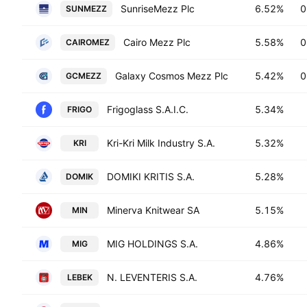
SunriseMezz Plc
6.52%
0
SUNMEZZ
Cairo Mezz Plc
5.58%
0
CAIROMEZ
Galaxy Cosmos Mezz Plc
5.42%
0
GCMEZZ
Frigoglass S.A.I.C.
5.34%
FRIGO
Kri-Kri Milk Industry S.A.
5.32%
KRI
DOMIKI KRITIS S.A.
5.28%
DOMIK
Minerva Knitwear SA
5.15%
MIN
MIG HOLDINGS S.A.
4.86%
MIG
N. LEVENTERIS S.A.
4.76%
LEBEK