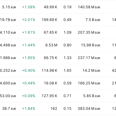
5.15
+1.58%
49.99 K
0.19
140.58 M
EUR
EUR
19.78
+2.01%
199.69 K
0.49
7.5 B
14
EUR
EUR
4.110
+1.61%
67.65 K
1.09
207.35 M
EUR
EUR
4.498
+1.44%
6.53 M
0.80
15.98 B
11
EUR
EUR
1.986
+1.95%
66.75 K
1.33
237.17 M
EUR
EUR
0.252
+0.40%
114.98 K
1.65
14.2 M
42
EUR
EUR
4.600
+0.44%
16.08 K
0.59
166.25 M
21
EUR
EUR
53.00
+0.09%
127.95 K
0.71
5.85 B
EUR
EUR
38.7
+1.84%
162
0.15
383.04 M
12
EUR
EUR