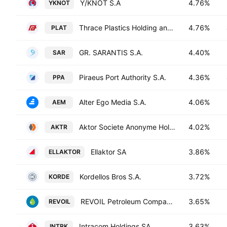
Y/KNOT S.A
4.76%
YKNOT
Thrace Plastics Holding and Commercial S.A.
4.76%
PLAT
GR. SARANTIS S.A.
4.40%
SAR
Piraeus Port Authority S.A.
4.36%
PPA
Alter Ego Media S.A.
4.06%
AEM
Aktor Societe Anonyme Holding Company Technical and Energy Projects
4.02%
AKTR
Ellaktor SA
3.86%
ELLAKTOR
Kordellos Bros S.A.
3.72%
KORDE
REVOIL Petroleum Company SA
3.65%
REVOIL
Intracom Holdings SA
3.63%
INTRK