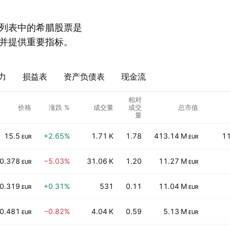
列表中的希腊股票是
并提供重要指标。
力
损益表
资产负债表
现金流
相对
价格
涨跌 %
成交量
成交
总市值
量
15.5
+2.65%
1.71 K
1.78
413.14 M
11
EUR
EUR
0.378
−5.03%
31.06 K
1.20
11.27 M
EUR
EUR
0.319
+0.31%
531
0.11
11.04 M
EUR
EUR
0.481
−0.82%
4.04 K
0.59
5.13 M
EUR
EUR