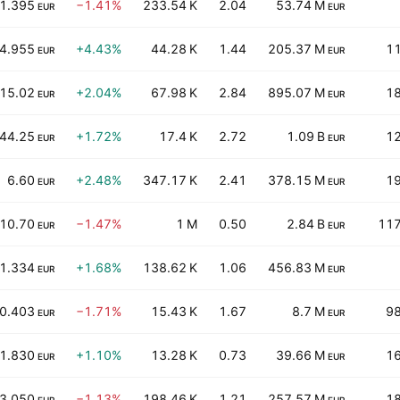
1.395
−1.41%
233.54 K
2.04
53.74 M
EUR
EUR
4.955
+4.43%
44.28 K
1.44
205.37 M
11
EUR
EUR
15.02
+2.04%
67.98 K
2.84
895.07 M
18
EUR
EUR
44.25
+1.72%
17.4 K
2.72
1.09 B
12
EUR
EUR
6.60
+2.48%
347.17 K
2.41
378.15 M
19
EUR
EUR
10.70
−1.47%
1 M
0.50
2.84 B
117
EUR
EUR
1.334
+1.68%
138.62 K
1.06
456.83 M
EUR
EUR
0.403
−1.71%
15.43 K
1.67
8.7 M
98
EUR
EUR
1.830
+1.10%
13.28 K
0.73
39.66 M
16
EUR
EUR
3.050
−1.13%
198.46 K
1.21
257.57 M
18