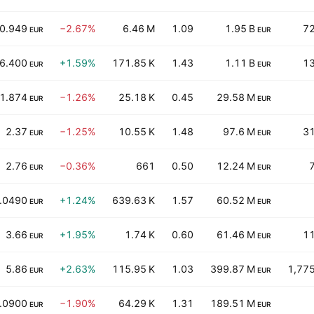
0.949
−2.67%
6.46 M
1.09
1.95 B
72
EUR
EUR
6.400
+1.59%
171.85 K
1.43
1.11 B
13
EUR
EUR
1.874
−1.26%
25.18 K
0.45
29.58 M
EUR
EUR
2.37
−1.25%
10.55 K
1.48
97.6 M
31
EUR
EUR
2.76
−0.36%
661
0.50
12.24 M
EUR
EUR
.0490
+1.24%
639.63 K
1.57
60.52 M
EUR
EUR
3.66
+1.95%
1.74 K
0.60
61.46 M
11
EUR
EUR
5.86
+2.63%
115.95 K
1.03
399.87 M
1,77
EUR
EUR
.0900
−1.90%
64.29 K
1.31
189.51 M
EUR
EUR