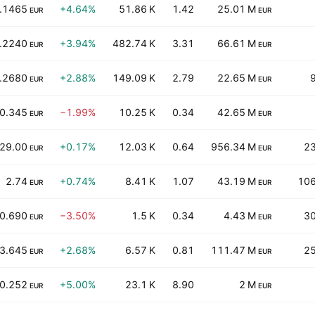
.1465
+4.64%
51.86 K
1.42
25.01 M
EUR
EUR
.2240
+3.94%
482.74 K
3.31
66.61 M
EUR
EUR
.2680
+2.88%
149.09 K
2.79
22.65 M
EUR
EUR
0.345
−1.99%
10.25 K
0.34
42.65 M
EUR
EUR
29.00
+0.17%
12.03 K
0.64
956.34 M
23
EUR
EUR
2.74
+0.74%
8.41 K
1.07
43.19 M
106
EUR
EUR
0.690
−3.50%
1.5 K
0.34
4.43 M
30
EUR
EUR
3.645
+2.68%
6.57 K
0.81
111.47 M
25
EUR
EUR
0.252
+5.00%
23.1 K
8.90
2 M
EUR
EUR