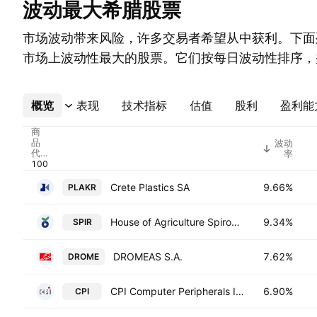
波动最大希腊股票
市场波动带来风险，许多交易者希望从中获利。下面
市场上波动性最大的股票。它们按每日波动性排序，
概览
更多
表现
技术指标
估值
股利
盈利能
商
品
波动
代
率
码
Crete Plastics SA
9.66%
PLAKR
House of Agriculture Spirou SA
9.34%
SPIR
DROMEAS S.A.
7.62%
DROME
CPI Computer Peripherals International S.A.
6.90%
CPI