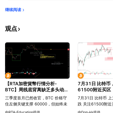
继续阅读
观点
【RTA加密貨幣行情分析-
7月31日 比特
BTC】周线底背离缺乏多头动
61500附近买区
能，8 月或将迎来关键抉择
三季度首月已然收官，BTC 价格守
7月31日 比特币 上
住左侧关键支撑 60000，但始终未
跌 关注61500附
能有效突破 65000 压力位，上周价
由RTA-Education提供
由Don-kk提供