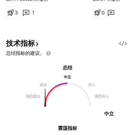
格又回落至 63000 附近维持区间震
荡。 三季度初期我曾提到：若 7 月
3
1
0
末价格仍未跌破 60000，整个三季
度大概率以震荡行情为主。经过整月
横盘整理，当前波动率回落至近期低
位，意味着短期市场迎来大幅波动的
技术指标
概率显著提升。 当下盘面暗藏风
总结指标的建议。
险：7 月绝大多数时间收盘价运行在
65000 下方。虽然走出周线级别底
总结
背离，但本次底背离仅依靠 “下跌停
滞” 形成，盘面并未显现强劲多头动
中立
能，叠加波动率处于阶段低点，向下
卖出
买入
波动的风险依然不能忽视。 后续行
强烈卖出
强烈买入
情方向大约在 8 月中旬前后就能得
到验证
中立
震荡指标