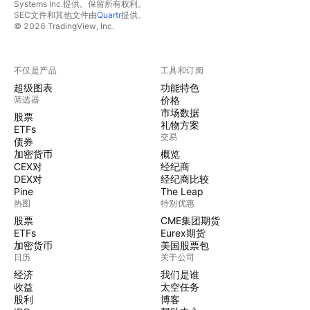
Systems Inc.提供。保留所有权利。
SEC文件和其他文件由
Quartr
提供。
© 2026 TradingView, Inc.
不仅是产品
工具和订阅
超级图表
功能特色
筛选器
价格
市场数据
股票
礼物方案
ETFs
交易
债券
加密货币
概览
CEX对
经纪商
DEX对
经纪商比较
Pine
The Leap
热图
特别优惠
股票
CME集团期货
ETFs
Eurex期货
加密货币
美国股票包
日历
关于公司
经济
我们是谁
收益
太空任务
股利
博客