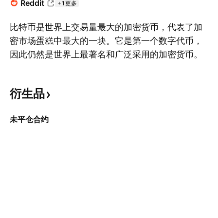
Reddit
+1更多
比特币是世界上交易量最大的加密货币，代表了加
密市场蛋糕中最大的一块。它是第一个数字代币，
因此仍然是世界上最著名和广泛采用的加密货币。
显
这是最初的黑帮，所有其它代币都追随其脚步。比
特币的诞生是一种全新资产类别的起源，并且与传
衍生品
统的、集中控制的货币相距甚远。今天，许多拥护
者认为比特币将促进全球金融体系的下一阶段，尽
未平仓合约
管这 — 当然 — 还有待观察。