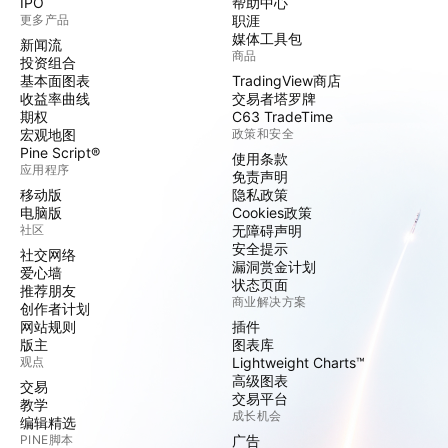
IPO
帮助中心
更多产品
职涯
媒体工具包
新闻流
商品
投资组合
基本面图表
TradingView商店
收益率曲线
交易者塔罗牌
期权
C63 TradeTime
宏观地图
政策和安全
Pine Script®
使用条款
应用程序
免责声明
移动版
隐私政策
电脑版
Cookies政策
社区
无障碍声明
安全提示
社交网络
漏洞赏金计划
爱心墙
状态页面
推荐朋友
商业解决方案
创作者计划
网站规则
插件
版主
图表库
观点
Lightweight Charts™
高级图表
交易
交易平台
教学
成长机会
编辑精选
PINE脚本
广告