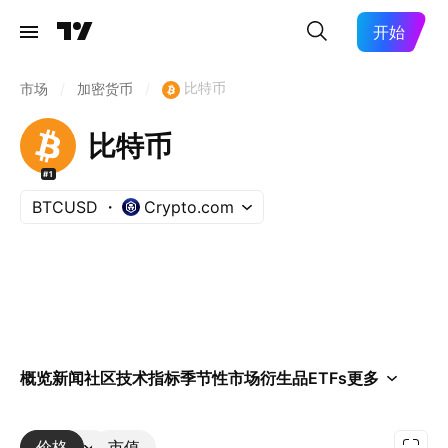
开始
比特币
市场
/
加密货币
/
比特币
#1
BTCUSD
Crypto.com
概览
新闻
社区
技术指标
季节性
市场
衍生品
ETFs
更多
价格
更多
市值