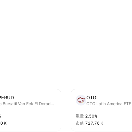
PERUD
OTGL
Fondo Bursatil Van Eck El Dorado Peru ETF
OTG Latin America ETF
%
重量
2.50%
0 K‬
市值
‪727.76 K‬