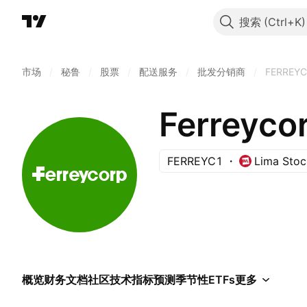
搜索
市场
/
秘鲁
/
股票
/
配送服务
/
批发分销商
/
FERREY
Ferreyco
FERREYC1
Lima Sto
概览
财务
文档
社区
技术指标
预测
季节性
ETFs
更多