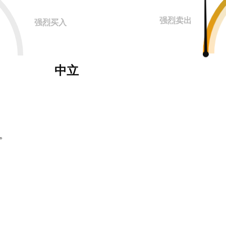
强烈卖出
强烈买入
中立
。