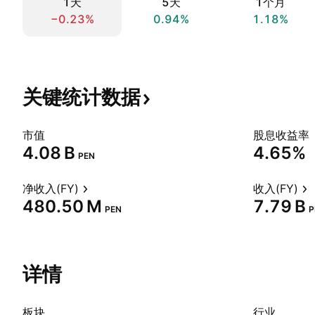
1天
5天
1个月
−0.23%
0.94%
1.18%
关键统计数据
市值
股息收益率
‪4.08 B‬
4.65%
PEN
净收入(FY)
收入(FY)
‪480.50 M‬
‪7.79 B‬
PEN
P
详情
板块
行业