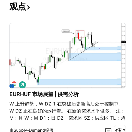
观点
做
多
EURHUF 市场展望 | 供需分析
W 上升趋势，W DZ 1 在突破历史新高后处于控制中。
W DZ 正在良好的运行着。 在新的需求水平做多。 注：
M：月 W：周 D1：日 DZ：需求区 SZ：供应区 TL：趋
势线 CT：逆趋势 ERC：范围蜡烛，实体部分占蜡烛范
由Supply-Demand提供
3
围的80% 点击下面的链接，查看之前的分析。