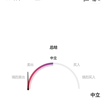
回溯到 W 看涨吞没 4 ，在那里可能再次做多。 注：
M：月 W：周 D1：日 DZ：需求区 SZ：供应区 TL：趋
势线 CT：逆趋势 ERC：范围蜡烛，实体部分占蜡烛范
围的80%
总结
中立
卖出
买入
强烈卖出
强烈买入
中立