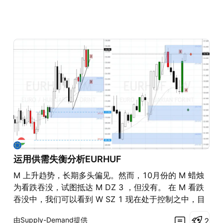
运用供需失衡分析EURHUF
M 上升趋势，长期多头偏见。然而，10月份的 M 蜡烛
为看跌吞没，试图抵达 M DZ 3 ，但没有。 在 M 看跌
吞没中，我们可以看到 W SZ 1 现在处于控制之中，目
前在 W 的范围内过高，不能做多。 W 正在盘整。如果
由Supply-Demand提供
2
交易 W 序列，将在新的 D1 和 H4 SZ 做空，价格可能