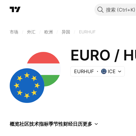
搜索
市场
/
外汇
/
欧洲
/
异国
/
EURHUF
EURO / 
EURHUF
ICE
概览
社区
技术指标
季节性
财经日历
更多