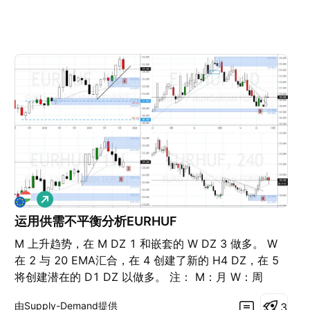
做
多
运用供需不平衡分析EURHUF
M 上升趋势，在 M DZ 1 和嵌套的 W DZ 3 做多。 W
在 2 与 20 EMA汇合，在 4 创建了新的 H4 DZ，在 5
将创建潜在的 D1 DZ 以做多。 注： M：月 W：周
D1：日 DZ：需求区 SZ：供应区 TL：趋势线 CT：逆
由Supply-Demand提供
3
趋势 ERC：中阴（阳）线，上下影线很短