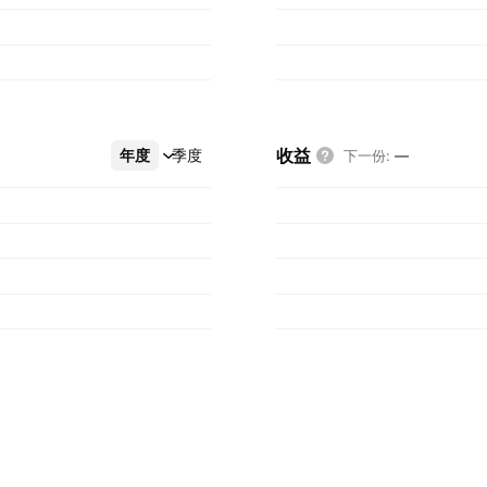
收益
年度
更多
季度
下一份
:
—