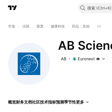
搜索
市场
/
法国
/
股票
/
健康科技
/
药品：其他
/
AB
AB Scien
AB
Euronext
概览
财务
文档
社区
技术指标
预测
季节性
更多