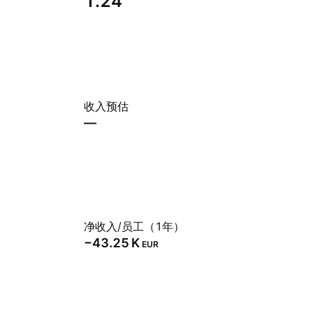
1.24
收入预估
—
净收入/员工（1年）
‪−43.25 K‬
EUR