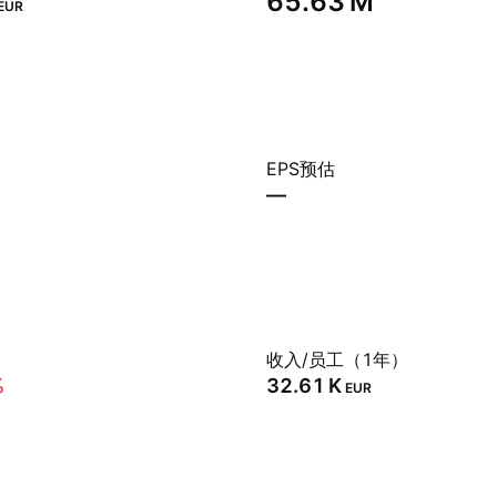
‪65.63 M‬
EUR
EPS预估
—
）
收入/员工（1年）
%
‪32.61 K‬
EUR