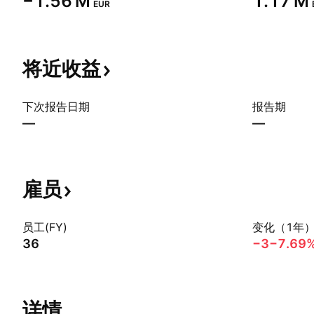
‪−1.56 M‬
‪1.17 M‬
EUR
将近收益
下次报告日期
报告期
—
—
雇员
员工(FY)
变化（1年
36
−3
−7.69
详情