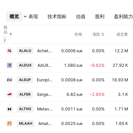
概览
更多
表现
技术指标
估值
股利
盈利能力
商
品
价格
涨跌 %
成交量
代
码
Acheter-Louer.fr SA
0.0006
0.00%
12.2 M
ALALO
EUR
AdUX SA
1.080
−9.62%
27.92 K
ALDUX
EUR
Europlasma SA
0.0008
0.00%
16.93 M
ALEUP
EUR
SergeFerrari Group SA
6.82
−2.85%
3.1 K
ALFER
EUR
Metavisio SA
0.0011
0.00%
1.71 M
ALTHO
EUR
Amatheon Agri Holding NV
0.0025
0.00%
1.65 K
MLAAH
EUR