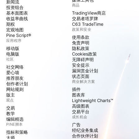
新闻流
商品
投资组合
基本面图表
TradingView商店
收益率曲线
交易者塔罗牌
期权
C63 TradeTime
宏观地图
政策和安全
Pine Script®
使用条款
应用程序
免责声明
移动版
隐私政策
电脑版
Cookies政策
社区
无障碍声明
安全提示
社交网络
漏洞赏金计划
爱心墙
状态页面
推荐朋友
商业解决方案
创作者计划
网站规则
插件
版主
图表库
观点
Lightweight Charts™
高级图表
交易
交易平台
教学
成长机会
编辑精选
PINE脚本
广告
经纪业务集成
指标和策略
合作伙伴计划
大师