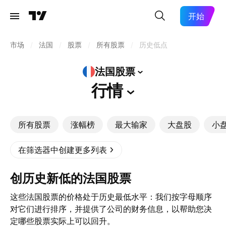
开始
市场
/
法国
/
股票
/
所有股票
/
历史低点
法国股票
行情
所有股票
涨幅榜
最大输家
大盘股
小
在筛选器中创建更多列表
创历史新低的法国股票
这些法国股票的价格处于历史最低水平：我们按字母顺序
对它们进行排序，并提供了公司的财务信息，以帮助您决
定哪些股票实际上可以回升。