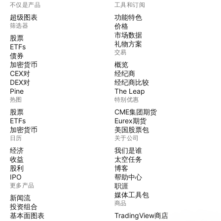
不仅是产品
工具和订阅
超级图表
功能特色
筛选器
价格
市场数据
股票
礼物方案
ETFs
交易
债券
加密货币
概览
CEX对
经纪商
DEX对
经纪商比较
Pine
The Leap
热图
特别优惠
股票
CME集团期货
ETFs
Eurex期货
加密货币
美国股票包
日历
关于公司
经济
我们是谁
收益
太空任务
股利
博客
IPO
帮助中心
更多产品
职涯
媒体工具包
新闻流
商品
投资组合
基本面图表
TradingView商店