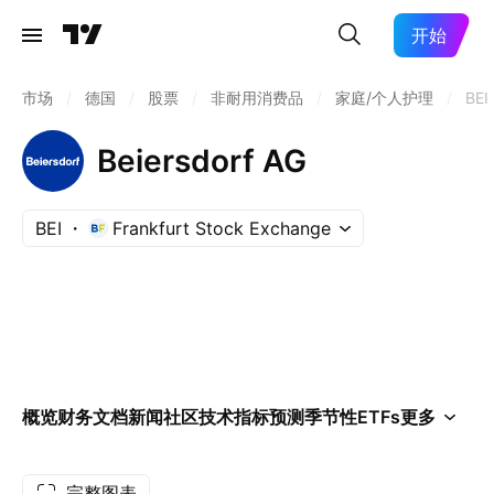
开始
市场
/
德国
/
股票
/
非耐用消费品
/
家庭/个人护理
/
BEI
Beiersdorf AG
BEI
Frankfurt Stock Exchange
概览
财务
文档
新闻
社区
技术指标
预测
季节性
ETFs
更多
完整图表