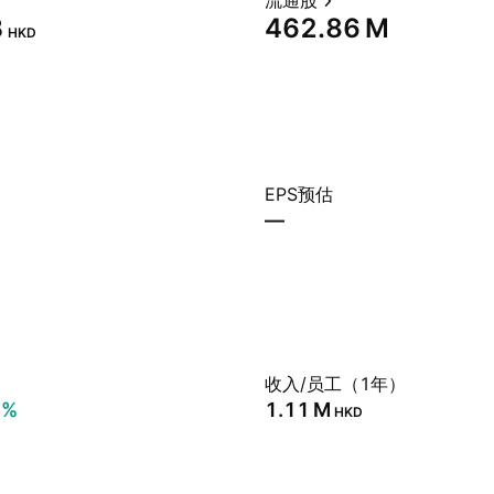
流通股
‬
‪462.86 M‬
HKD
EPS预估
—
）
收入/员工（1年）
1%
‪1.11 M‬
HKD