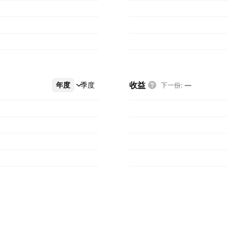
收益
年度
更多
季度
下一份
:
—