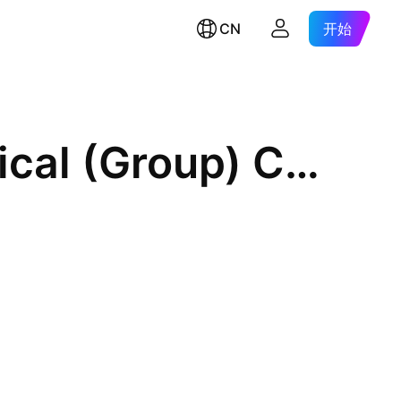
CN
开始
Shanghai Fosun Pharmaceutical (Group) Co., Ltd. Class H