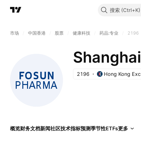
搜索
市场
/
中国香港
/
股票
/
健康科技
/
药品:专业
/
2196
2196
Hong Kong Exc
概览
财务
文档
新闻
社区
技术指标
预测
季节性
ETFs
更多