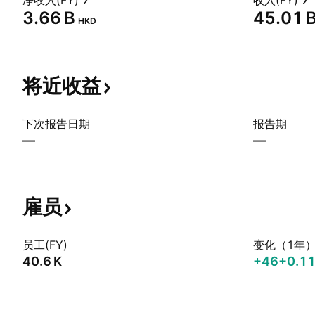
净收入(FY)
收入(FY)
‪3.66 B‬
‪45.01 B
HKD
将近收益
下次报告日期
报告期
—
—
雇员
员工(FY)
变化（1年
‪40.6 K‬
+46
+0.1