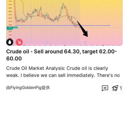
做
空
Crude oil - Sell around 64.30, target 62.00-
60.00
Crude Oil Market Analysis: Crude oil is clearly
weak. I believe we can sell immediately. There's no
need to wait for a major rebound or significant
由FlyingGoldenPig提供
1
resistance levels. We can sell directly from a small
intraday level. Crude oil will continue to fall. The 4-
hour chart shows it has already broken thro