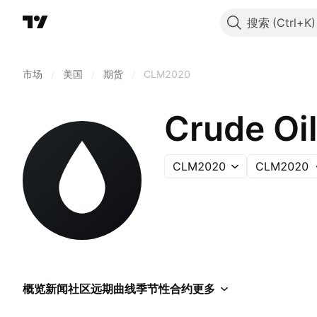
搜索
市场
/
美国
/
期货
/
CLM2020
Crude Oi
CLM2020
CLM2020
概览
新闻
社区
远期曲线
季节性
合约
更多