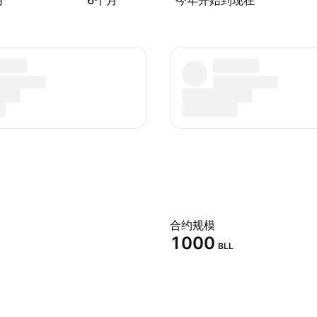
月
6个月
今年开始到现在
合约规模
1000
BLL