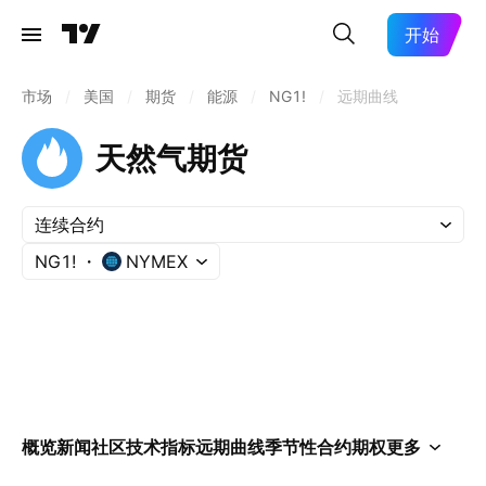
开始
市场
/
美国
/
期货
/
能源
/
NG1!
/
远期曲线
天然气期货
连续合约
NG1!
NYMEX
概览
新闻
社区
技术指标
远期曲线
季节性
合约
期权
更多