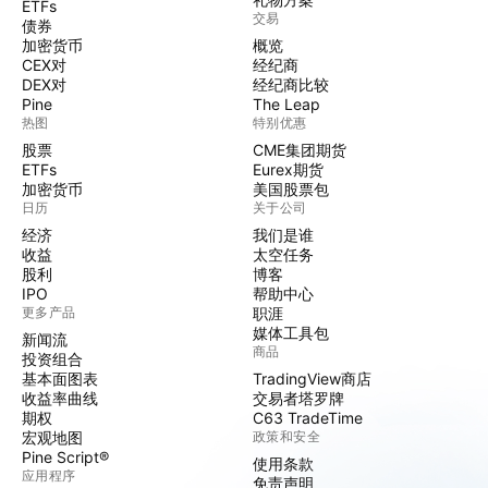
ETFs
交易
债券
加密货币
概览
CEX对
经纪商
DEX对
经纪商比较
Pine
The Leap
热图
特别优惠
股票
CME集团期货
ETFs
Eurex期货
加密货币
美国股票包
日历
关于公司
经济
我们是谁
收益
太空任务
股利
博客
IPO
帮助中心
更多产品
职涯
媒体工具包
新闻流
商品
投资组合
基本面图表
TradingView商店
收益率曲线
交易者塔罗牌
期权
C63 TradeTime
宏观地图
政策和安全
Pine Script®
使用条款
应用程序
免责声明