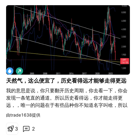
做
多
天然气，这么便宜了，历史看得远才能够走得更远
我的意思是说，你只要翻开历史周期，你去看一下，你会
发现一条笔直的通道。所以历史看得远，你才能走得更
远，，唯一的问题在于有些品种你不知道名字叫啥，所以
不能搜出来，对应的图表，只能使用一些平台替代图表，
由trade1638提供
他们的历史往往只有一些短短的时间不够。比如easy
market。，虽然我也在使用这个平台，但是它的图表历史
3
2
是真的太短了。