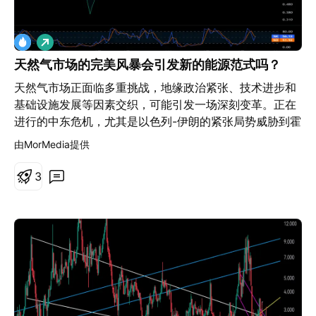
天然气来源方面面临着紧迫挑战，但欧洲整体的应对措施
却展现出能源安全战略的显著转变。随着储气设施保持高
做
位运行，基础设施不断升级，欧洲的能源转型表明，地缘
多
政治挑战能够催化创新，增强战略韧性，从而重塑全球能
天然气市场的完美风暴会引发新的能源范式吗？
源行业。
天然气市场正面临多重挑战，地缘政治紧张、技术进步和
基础设施发展等因素交织，可能引发一场深刻变革。正在
进行的中东危机，尤其是以色列-伊朗的紧张局势威胁到霍
尔木兹海峡，这可能会重塑能源流动，并在全球互联的能
由MorMedia提供
源市场中引发一连串的影响，可能会迫使人们对天然气在
全球能源体系中的角色进行根本性重新评估。 北美市场即
3
将迎来一场剧变，预计加拿大液化天然气项目将于2025年
启动，这将彻底改变加拿大天然气的定价动态和全球市场
准入。此变革与AI和数据中心对天然气需求的快速增长相
吻合，预计将大幅增加北美的天然气消耗。此技术进化，
加之亚洲对更清洁能源日益增长的需求，表明传统天然气
流动模式和定价机制将发生结构性变革。 这些因素的交汇
既带来了挑战，也带来了机遇。虽然天气模式和储存动态
继续影响短期价格的形成，但长期战略考量越来越被基础