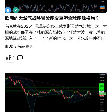
能显著推高天然气价格。这种高风险和高波动的市场环境
做
也吸引了市场投机行为，进一步放大价格波动，超越基本
多
供需动态，为当前市场估值注入明显的地缘政治风险溢
欧洲的天然气战略冒险能否重塑全球能源格局？
价。 中东基础设施威胁、关键运输通道风险以及欧洲对全
乌克兰在2025年元旦决定停止俄罗斯天然气过境，这一大
球LNG供应的结构性依赖，共同造就了一个高度敏感的市
胆的战略部署在全球能源市场掀起了轩然大波，标志着能
场。天然气价格的走势与地缘政治发展密切相关：在冲突
源地缘政治进入了一个全新的时代。这一分水岭事件不仅
升级的情景下，价格可能大幅上涨；若紧张局势缓和，价
挑战了数十年的传统供应模式，也考验着欧洲在保障能源
由UDIS_View提供
格则可能迅速回落。要在这一复杂格局中作出准确判断，
安全方面的韧性和战略远见。市场对此反应强烈，天然气
需要深入理解能源市场基本面以及国际关系中复杂且难以
价格迅速飙升至2023年底以来的最高水平，凸显了这一变
2
预测的动态。
革的深远影响。 面对日益加剧的不确定性，挪威的特罗尔
气田成为了欧洲的希望之光。该气田创造了前所未有的生
产纪录，充分展示了欧洲在战略适应方面的能力。2024
年，特罗尔气田的产量达到了425亿标准立方米，这一成
就表明技术创新和卓越运营能够有效改变传统的能源依赖
模式。与此同时，BMI预测2025年天然气价格将上涨
40%，这一数据反映了供应中断、需求增长以及市场预期
之间的复杂互动。 欧洲能源格局的转变远不止于供应链的
重组。虽然斯洛伐克、奥地利和摩尔多瓦等国在寻找替代