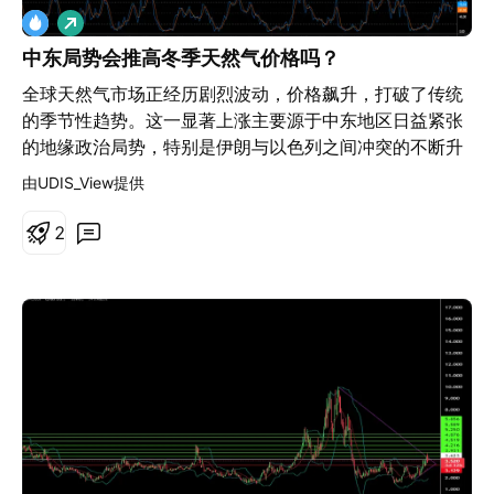
人工智能现在驱动着勘探决策和交易算法，而卫星则在巡
做
逻甲烷泄漏。然而，该行业面临着生存威胁：国家支持的
多
黑客瞄准控制系统，全球碳排放法规收紧，搁浅资产的经
中东局势会推高冬季天然气价格吗？
济影响日益迫近。资本纪律已取代了以往周期的繁荣与萧
全球天然气市场正经历剧烈波动，价格飙升，打破了传统
条心态，生产商优先考虑利润率而非产量。海量供应、地
的季节性趋势。这一显著上涨主要源于中东地区日益紧张
缘政治紧张局势和技术转型的融合创造了一个唯一的确定
的地缘政治局势，特别是伊朗与以色列之间冲突的不断升
性就是“极端不确定性”的市场，这使得天然气比以往任何
级，以及美国可能直接军事介入的潜在威胁。这些复杂因
由UDIS_View提供
时候都更加丰富，同时也更加动荡。
素的交织正在重塑全球能源供应的预期，影响投资者情
绪，推动天然气价格向关键价位迈进。 对伊朗能源基础设
2
施（包括全球最大气田南帕斯气田）的直接军事打击，对
全球天然气供应构成实质性威胁。此外，霍尔木兹海峡作
为全球液化天然气（LNG）运输的战略要道，同样面临脆
弱性。尽管伊朗拥有全球第二大天然气储量并位列第三大
生产国，但国际制裁和高企的国内需求严重限制了其出口
能力，使其有限的出口量对任何中断都极为敏感。 在减少
对俄罗斯管道天然气依赖后，欧洲战略性地转向LNG进
口，其能源安全与中东供应线路的稳定性日益紧密相连。
若冲突持续，特别是延续至关键的冬季取暖期，欧洲将需
要大量LNG以满足储备目标，这将加剧全球市场竞争，可