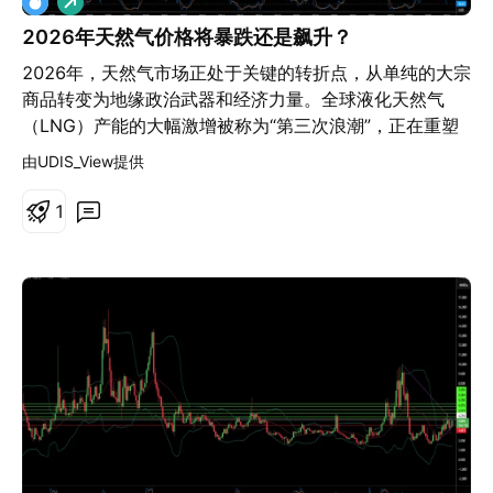
多
2026年天然气价格将暴跌还是飙升？
2026年，天然气市场正处于关键的转折点，从单纯的大宗
商品转变为地缘政治武器和经济力量。全球液化天然气
（LNG）产能的大幅激增被称为“第三次浪潮”，正在重塑
整个能源格局。美国实现了创纪录的日产1085亿立方英尺
由UDIS_View提供
的产量，而从卡塔尔到墨西哥湾沿岸的新液化设施正准备
在2030年前向市场额外注入3000亿立方米的天然气。这
1
种充裕的供应压低了美国国内价格，在17年间为美国消费
者节省了1.6万亿美元，并将汽油价格推至4年来的低点。
然而，这种供应过剩造成了一个悖论。虽然北美生产商保
持着前所未有的产量，但随着区域市场的相互关联，全球
波动性却在加剧。卡塔尔的生产中断现在会影响休斯顿的
价格；东京的寒流会影响柏林的制造成本。地缘政治风险
急剧升级，管道已成为合法的军事目标，针对基础设施的
网络攻击已产业化，传统联盟在制裁下正在破裂。俄罗斯
通过阿塞拜疆向欧洲输送天然气，体现了能源安全已如何
成为战略博弈的舞台。 技术既加速了机遇也加速了风险。