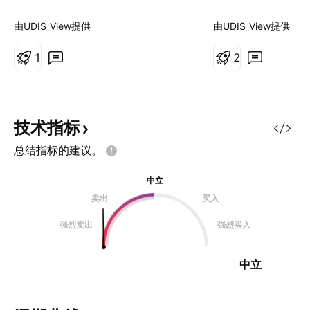
缘政治武器和经济力量。全球液化天
这一显著上涨主要
然气（LNG）产能的大幅激增被称
紧张的地缘政治局
由UDIS_View提供
由UDIS_View提供
为“第三次浪潮”，正在重塑整个能源
以色列之间冲突的
格局。美国实现了创纪录的日产
1
国可能直接军事介
2
1085亿立方英尺的产量，而从卡塔
些复杂因素的交织
尔到墨西哥湾沿岸的新液化设施正准
供应的预期，影响
备在2030年前向市场额外注入3000
天然气价格向关键价
亿立方米的天然气。这种充裕的供应
朗能源基础设施（
技术指标
压低了美国国内价格，在17年间为
南帕斯气田）的直
总结指标的建议。
美国消费者节省了1.6万亿美元，并
球天然气供应构成
将汽油价格推至4年来的低点。 然
外，霍尔木兹海峡
中立
而，这种供应过剩造成了一个悖论。
气（LNG）运输的
卖出
买入
虽然北美生产商保持着前所未有的产
面临脆弱性。尽管
量，但随着区域市场的相互关联，全
大天然气储量并位
强烈卖出
强烈买入
球波动性却在加剧。卡塔尔的生产中
但国际制裁和高企
断现在会影响休斯顿的价格；东京的
制了其出口能力，
中立
寒流会影响柏
对任何中断都极为