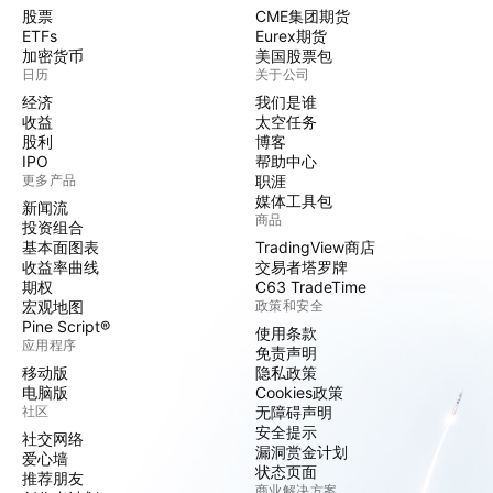
股票
CME集团期货
ETFs
Eurex期货
加密货币
美国股票包
日历
关于公司
经济
我们是谁
收益
太空任务
股利
博客
IPO
帮助中心
更多产品
职涯
媒体工具包
新闻流
商品
投资组合
基本面图表
TradingView商店
收益率曲线
交易者塔罗牌
期权
C63 TradeTime
宏观地图
政策和安全
Pine Script®
使用条款
应用程序
免责声明
移动版
隐私政策
电脑版
Cookies政策
社区
无障碍声明
安全提示
社交网络
漏洞赏金计划
爱心墙
状态页面
推荐朋友
商业解决方案