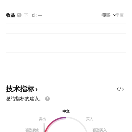
收益
年度
更多
季度
下一份
:
—
技术指标
总结指标的建议。
中立
卖出
买入
强烈卖出
强烈买入