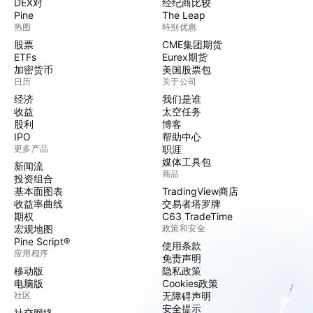
DEX对
经纪商比较
Pine
The Leap
热图
特别优惠
股票
CME集团期货
ETFs
Eurex期货
加密货币
美国股票包
日历
关于公司
经济
我们是谁
收益
太空任务
股利
博客
IPO
帮助中心
更多产品
职涯
媒体工具包
新闻流
商品
投资组合
基本面图表
TradingView商店
收益率曲线
交易者塔罗牌
期权
C63 TradeTime
宏观地图
政策和安全
Pine Script®
使用条款
应用程序
免责声明
移动版
隐私政策
电脑版
Cookies政策
社区
无障碍声明
安全提示
社交网络