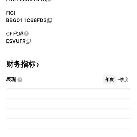
FIGI
BBG011C68FD3
CFI代码
ESVUFR
财务指标
表现
年度
更多
季度