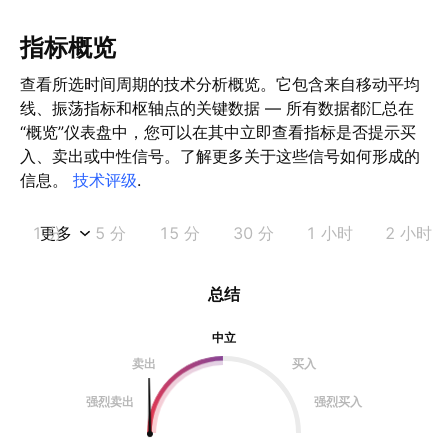
指标概览
查看所选时间周期的技术分析概览。它包含来自移动平均
线、振荡指标和枢轴点的关键数据 — 所有数据都汇总在
“概览”仪表盘中，您可以在其中立即查看指标是否提示买
入、卖出或中性信号。了解更多关于这些信号如何形成的
信息。
技术评级
.
1 分
更多
5 分
15 分
30 分
1 小时
2 小时
总结
中立
卖出
买入
强烈卖出
强烈买入