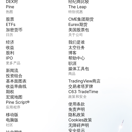
DEX对
经纪商比较
Pine
The Leap
热图
特别优惠
股票
CME集团期货
ETFs
Eurex期货
加密货币
美国股票包
日历
关于公司
经济
我们是谁
收益
太空任务
股利
博客
IPO
帮助中心
更多产品
职涯
媒体工具包
新闻流
商品
投资组合
基本面图表
TradingView商店
收益率曲线
交易者塔罗牌
期权
C63 TradeTime
宏观地图
政策和安全
Pine Script®
使用条款
应用程序
免责声明
移动版
隐私政策
电脑版
Cookies政策
社区
无障碍声明
安全提示