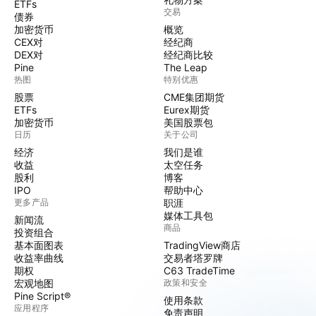
ETFs
交易
债券
加密货币
概览
CEX对
经纪商
DEX对
经纪商比较
Pine
The Leap
热图
特别优惠
股票
CME集团期货
ETFs
Eurex期货
加密货币
美国股票包
日历
关于公司
经济
我们是谁
收益
太空任务
股利
博客
IPO
帮助中心
更多产品
职涯
媒体工具包
新闻流
商品
投资组合
基本面图表
TradingView商店
收益率曲线
交易者塔罗牌
期权
C63 TradeTime
宏观地图
政策和安全
Pine Script®
使用条款
应用程序
免责声明