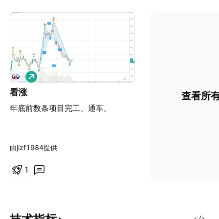
做
多
看涨
查看所
年底前数条项目完工、通车。
由jizf1984提供
1