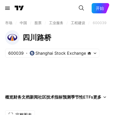
开始
市场
/
中国
/
股票
/
工业服务
/
工程建设
/
600039
四川路桥
600039
Shanghai Stock Exchange
概览
财务
文档
新闻
社区
技术指标
预测
季节性
ETFs
更多
完整图表