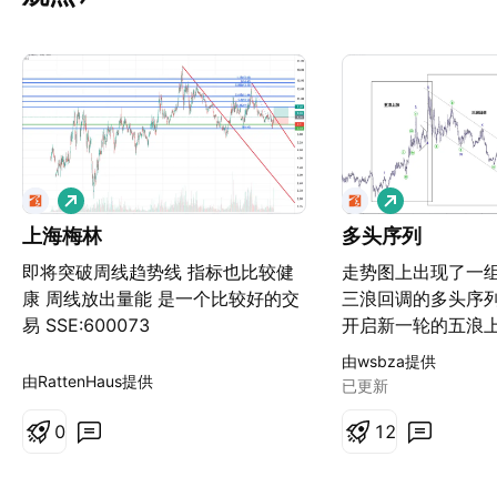
做
做
多
多
上海梅林
多头序列
即将突破周线趋势线 指标也比较健
走势图上出现了一
康 周线放出量能 是一个比较好的交
三浪回调的多头序列
易 SSE:600073
开启新一轮的五浪
由wsbza提供
由RattenHaus提供
已更新
0
1
2