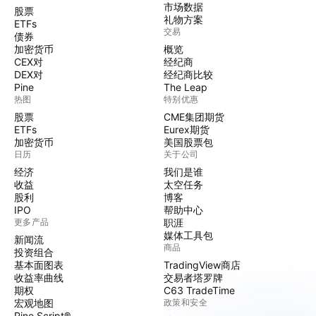
市场数据
股票
礼物方案
ETFs
交易
债券
加密货币
概览
CEX对
经纪商
DEX对
经纪商比较
Pine
The Leap
热图
特别优惠
股票
CME集团期货
ETFs
Eurex期货
加密货币
美国股票包
日历
关于公司
经济
我们是谁
收益
太空任务
股利
博客
IPO
帮助中心
更多产品
职涯
媒体工具包
新闻流
商品
投资组合
基本面图表
TradingView商店
收益率曲线
交易者塔罗牌
期权
C63 TradeTime
宏观地图
政策和安全
Pine Script®