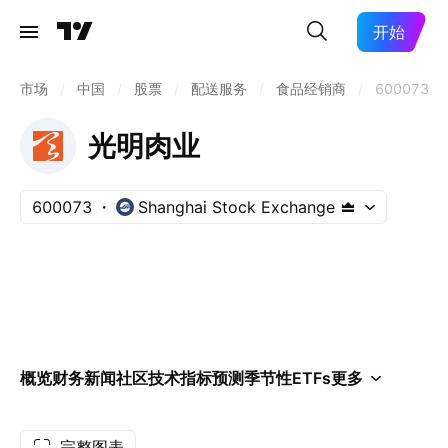
开始
市场
/
中国
/
股票
/
配送服务
/
食品经销商
/
600073
光明肉业
600073
Shanghai Stock Exchange
概览
财务
新闻
社区
技术指标
预测
季节性
ETFs
更多
完整图表