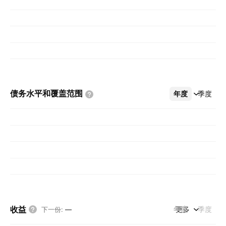
债务水平和覆盖范围
年度
更多
季度
收益
年度
更多
季度
下一份
:
—