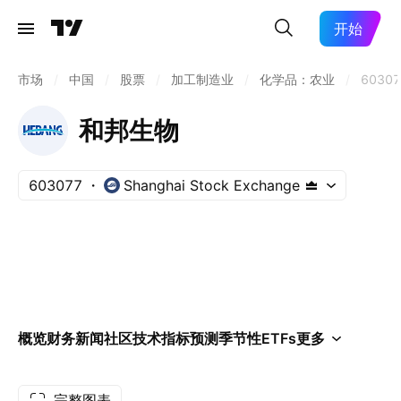
开始
市场
/
中国
/
股票
/
加工制造业
/
化学品：农业
/
60307
和邦生物
603077
Shanghai Stock Exchange
概览
财务
新闻
社区
技术指标
预测
季节性
ETFs
更多
完整图表