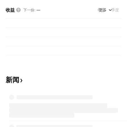
收益
年度
更多
季度
下一份
:
—
新闻