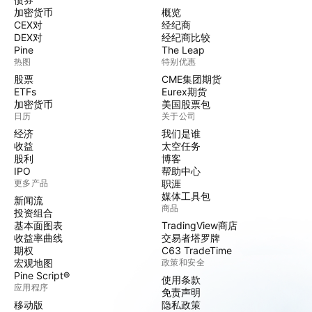
加密货币
概览
CEX对
经纪商
DEX对
经纪商比较
Pine
The Leap
热图
特别优惠
股票
CME集团期货
ETFs
Eurex期货
加密货币
美国股票包
日历
关于公司
经济
我们是谁
收益
太空任务
股利
博客
IPO
帮助中心
更多产品
职涯
媒体工具包
新闻流
商品
投资组合
基本面图表
TradingView商店
收益率曲线
交易者塔罗牌
期权
C63 TradeTime
宏观地图
政策和安全
Pine Script®
使用条款
应用程序
免责声明
移动版
隐私政策