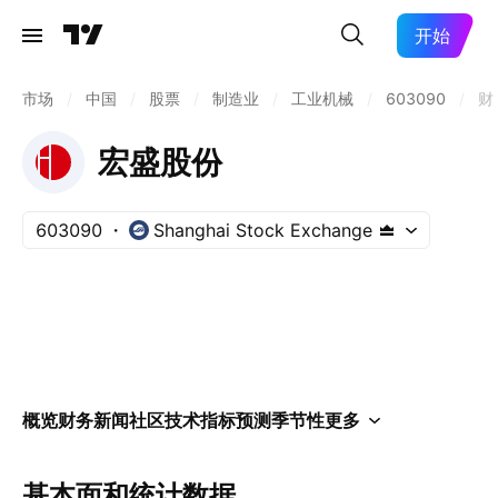
开始
市场
/
中国
/
股票
/
制造业
/
工业机械
/
603090
/
财
宏盛股份
603090
Shanghai Stock Exchange
概览
财务
新闻
社区
技术指标
预测
季节性
更多
基本面和统计数据