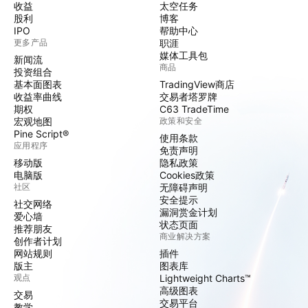
收益
太空任务
股利
博客
IPO
帮助中心
更多产品
职涯
媒体工具包
新闻流
商品
投资组合
基本面图表
TradingView商店
收益率曲线
交易者塔罗牌
期权
C63 TradeTime
宏观地图
政策和安全
Pine Script®
使用条款
应用程序
免责声明
移动版
隐私政策
电脑版
Cookies政策
社区
无障碍声明
安全提示
社交网络
漏洞赏金计划
爱心墙
状态页面
推荐朋友
商业解决方案
创作者计划
网站规则
插件
版主
图表库
观点
Lightweight Charts™
高级图表
交易
交易平台
教学