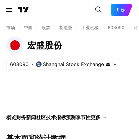
开始
市场
/
中国
/
股票
/
制造业
/
工业机械
/
603090
/
财
宏盛股份
603090
Shanghai Stock Exchange
概览
财务
新闻
社区
技术指标
预测
季节性
更多
基本面和统计数据