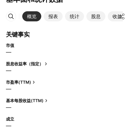
概览
报表
统计
股息
收益
更多
关键事实
市值
—
股息收益率（指定）
—
市盈率(TTM)
—
基本每股收益(TTM)
—
成立
—