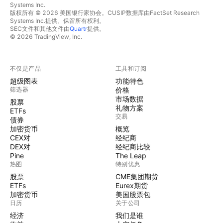
Systems Inc.
版权所有 © 2026 美国银行家协会。CUSIP数据库由FactSet Research
Systems Inc.提供。保留所有权利。
SEC文件和其他文件由
Quartr
提供。
© 2026 TradingView, Inc.
不仅是产品
工具和订阅
超级图表
功能特色
筛选器
价格
市场数据
股票
礼物方案
ETFs
交易
债券
加密货币
概览
CEX对
经纪商
DEX对
经纪商比较
Pine
The Leap
热图
特别优惠
股票
CME集团期货
ETFs
Eurex期货
加密货币
美国股票包
日历
关于公司
经济
我们是谁