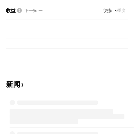
收益
年度
更多
季度
下一份
:
—
新闻