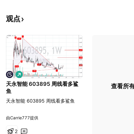
观点
做
多
天永智能 603895 周线看多鲨
查看所
鱼
天永智能 603895 周线看多鲨鱼
由Carrie777提供
2