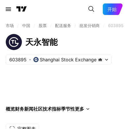
开始
市场
/
中国
/
股票
/
配送服务
/
批发分销商
/
603895
天永智能
603895
Shanghai Stock Exchange
概览
财务
新闻
社区
技术指标
季节性
更多
完整图表