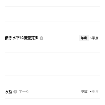
债务水平和覆盖范围
年度
更多
季度
收益
年度
更多
季度
下一份
:
—