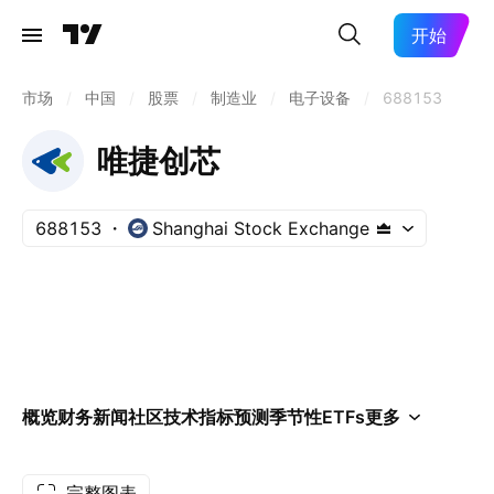
开始
市场
/
中国
/
股票
/
制造业
/
电子设备
/
688153
唯捷创芯
688153
Shanghai Stock Exchange
概览
财务
新闻
社区
技术指标
预测
季节性
ETFs
更多
完整图表