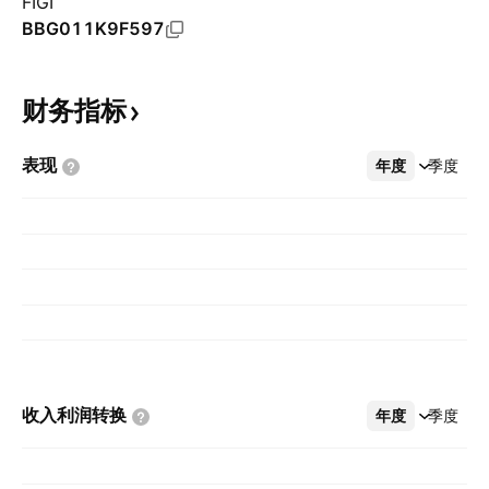
FIGI
BBG011K9F597
财务指标
表现
年度
更多
季度
收入利润转换
年度
更多
季度