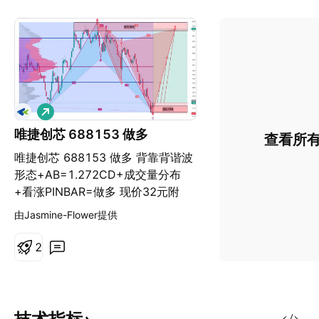
做
多
唯捷创芯 688153 做多
查看所
唯捷创芯 688153 做多 背靠背谐波
形态+AB=1.272CD+成交量分布
+看涨PINBAR=做多 现价32元附
近，直接入场做多，止损位放在
由Jasmine-Flower提供
28.30元。 第一目标位看40.50元附
近，减半仓，推保护。 第二目标位
2
看53.90元附近，再减半仓，推保
护。 第三目标位看73.70元附近，
多单全平，获利离场。