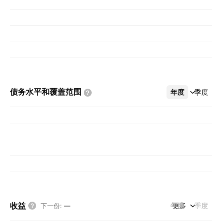
债务水平和覆盖范围
年度
更多
季度
收益
年度
更多
季度
下一份
:
—