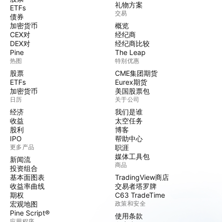
礼物方案
ETFs
交易
债券
加密货币
概览
CEX对
经纪商
DEX对
经纪商比较
Pine
The Leap
热图
特别优惠
股票
CME集团期货
ETFs
Eurex期货
加密货币
美国股票包
日历
关于公司
经济
我们是谁
收益
太空任务
股利
博客
IPO
帮助中心
更多产品
职涯
媒体工具包
新闻流
商品
投资组合
基本面图表
TradingView商店
收益率曲线
交易者塔罗牌
期权
C63 TradeTime
宏观地图
政策和安全
Pine Script®
使用条款
应用程序