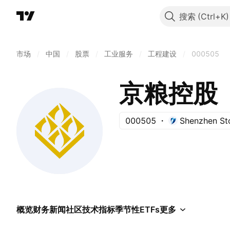
搜索
市场
/
中国
/
股票
/
工业服务
/
工程建设
/
000505
京粮控股
000505
Shenzhen St
概览
财务
新闻
社区
技术指标
季节性
ETFs
更多