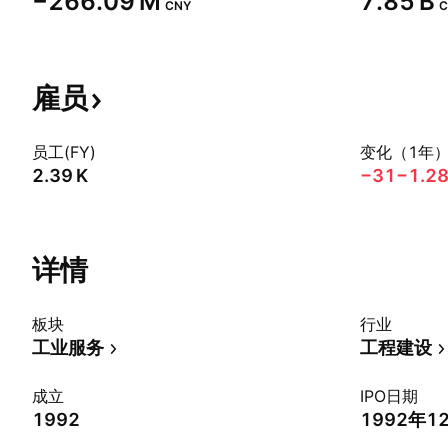
‪−266.09 M‬
‪7.85 B‬
CNY
C
雇员
员工(FY)
变化（1年
‪2.39 K‬
−31
−1.2
详情
板块
行业
工业服务
工程建设
成立
IPO日期
1992
1992年1