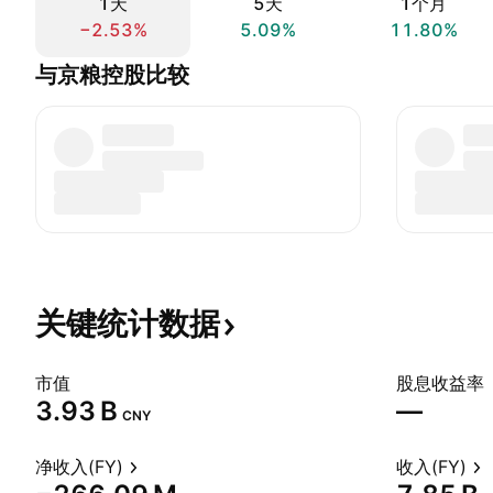
1天
5天
1个月
−2.53%
5.09%
11.80%
与京粮控股比较
关键统计数据
市值
股息收益率
‪3.93 B‬
—
CNY
净收入(FY)
收入(FY)