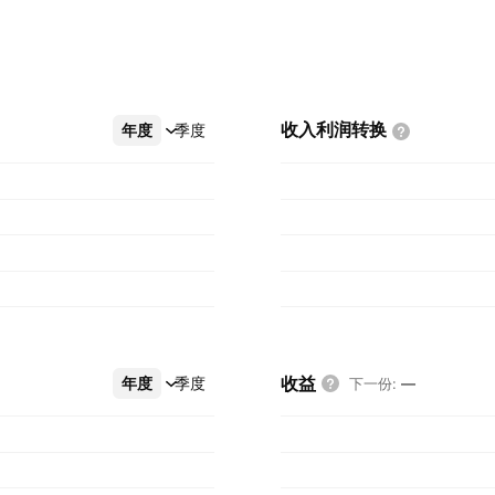
收入利润转换
年度
更多
季度
收益
年度
更多
季度
下一份
:
—