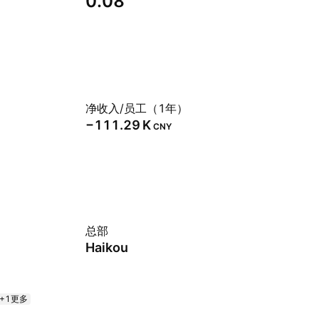
0.08
净收入/员工（1年）
‪−111.29 K‬
CNY
总部
Haikou
+1更多