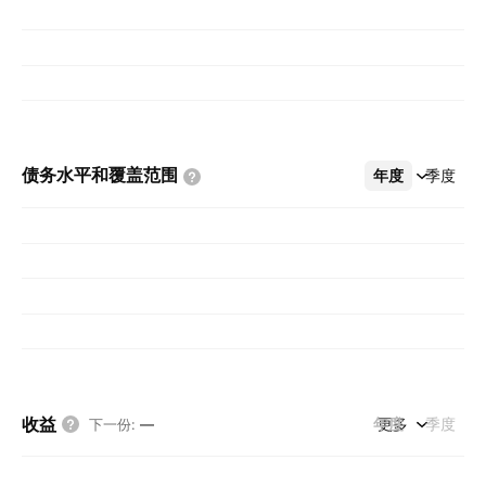
债务水平和覆盖范围
年度
更多
季度
收益
年度
更多
季度
下一份
:
—