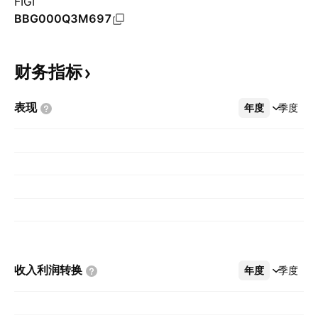
FIGI
BBG000Q3M697
财务指标
表现
年度
更多
季度
收入利润转换
年度
更多
季度