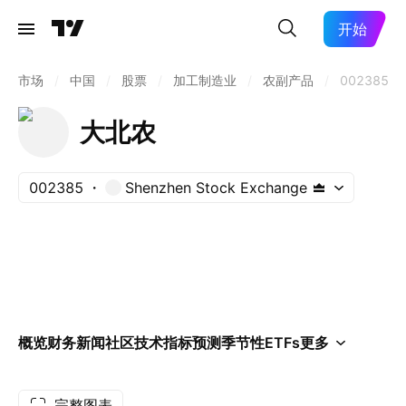
开始
市场
/
中国
/
股票
/
加工制造业
/
农副产品
/
002385
大北农
002385
Shenzhen Stock Exchange
概览
财务
新闻
社区
技术指标
预测
季节性
ETFs
更多
完整图表