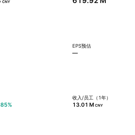
‬
‪619.92 M‬
CNY
EPS预估
—
）
收入/员工（1年）
.85%
‪13.01 M‬
CNY