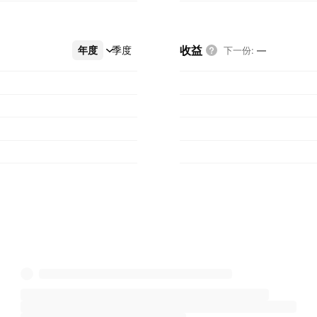
收益
年度
更多
季度
下一份
:
—