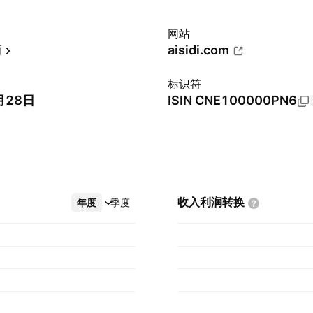
网站
商
aisidi.com
标识符
月28日
ISIN
CNE100000PN6
收入利润转换
年度
更多
季度