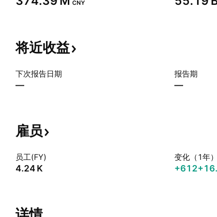
‪374.39 M‬
‪55.19 B
CNY
将近收益
下次报告日期
报告期
—
—
雇员
员工(FY)
变化（1年
‪4.24 K‬
+612
+16
详情