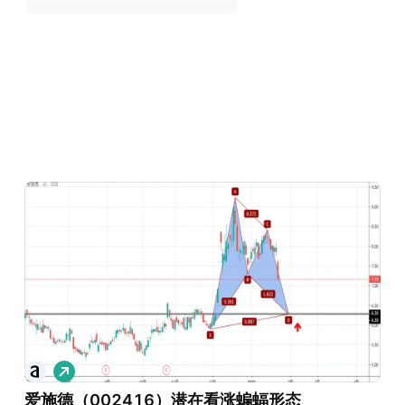
做
多
爱施德（002416）潜在看涨蝙蝠形态