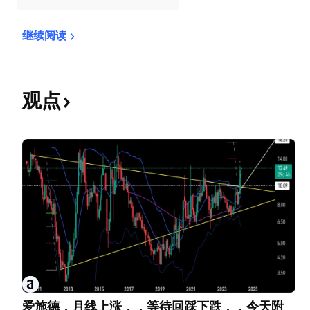
继续阅读
观点
爱施德，月线上涨，，等待回踩下跌，，今天附