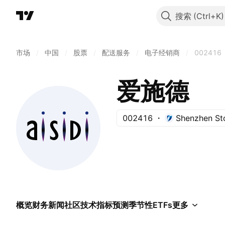
搜索
市场
/
中国
/
股票
/
配送服务
/
电子经销商
/
002416
爱施德
002416
Shenzhen St
概览
财务
新闻
社区
技术指标
预测
季节性
ETFs
更多