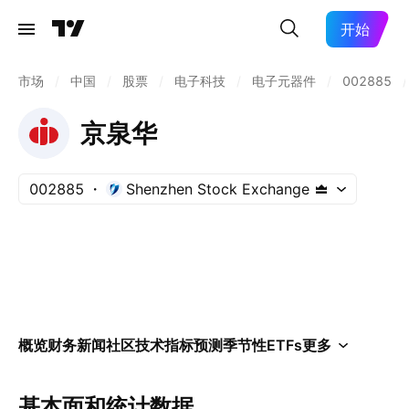
开始
市场
/
中国
/
股票
/
电子科技
/
电子元器件
/
002885
/
京泉华
002885
Shenzhen Stock Exchange
概览
财务
新闻
社区
技术指标
预测
季节性
ETFs
更多
基本面和统计数据