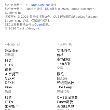
部分市场数据由
ICE Data Services
提供。
部分参考数据由FactSet提供。版权所有 © 2026 FactSet Research
Systems Inc.
版权所有 © 2026 美国银行家协会。CUSIP数据库由FactSet Research
Systems Inc.提供。保留所有权利。
SEC文件和其他文件由
Quartr
提供。
© 2026 TradingView, Inc.
不仅是产品
工具和订阅
超级图表
功能特色
筛选器
价格
市场数据
股票
礼物方案
ETFs
交易
债券
加密货币
概览
CEX对
经纪商
DEX对
经纪商比较
Pine
The Leap
热图
特别优惠
股票
CME集团期货
ETFs
Eurex期货
加密货币
美国股票包