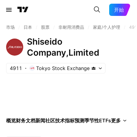
开始
市场
/
日本
/
股票
/
非耐用消费品
/
家庭/个人护理
/
49
Shiseido
Company,Limited
4911
Tokyo Stock Exchange
概览
财务
文档
新闻
社区
技术指标
预测
季节性
ETFs
更多