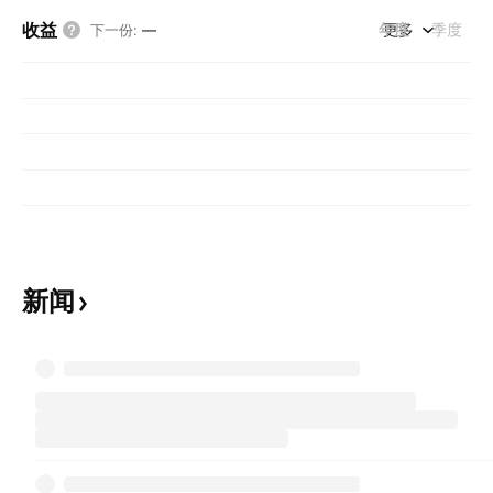
收益
年度
更多
季度
下一份
:
—
新闻