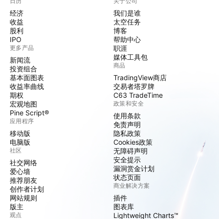
日历
关于公司
经济
我们是谁
收益
太空任务
股利
博客
IPO
帮助中心
更多产品
职涯
媒体工具包
新闻流
商品
投资组合
基本面图表
TradingView商店
收益率曲线
交易者塔罗牌
期权
C63 TradeTime
宏观地图
政策和安全
Pine Script®
使用条款
应用程序
免责声明
移动版
隐私政策
电脑版
Cookies政策
社区
无障碍声明
安全提示
社交网络
漏洞赏金计划
爱心墙
状态页面
推荐朋友
商业解决方案
创作者计划
网站规则
插件
版主
图表库
观点
Lightweight Charts™