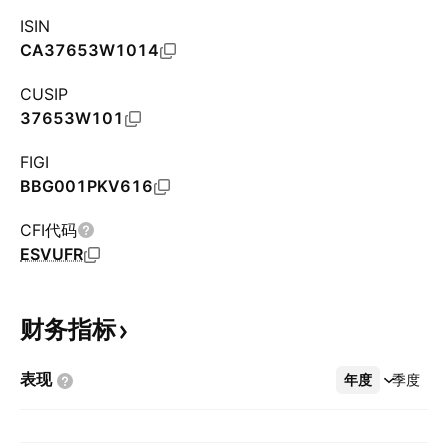
ISIN
CA37653W1014
CUSIP
37653W101
FIGI
BBG001PKV616
CFI代码
ESVUFR
财务指标
表现
年度
更多
季度