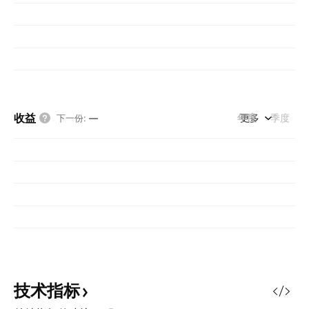
收益
年度
更多
季度
下一份
:
—
技术指标