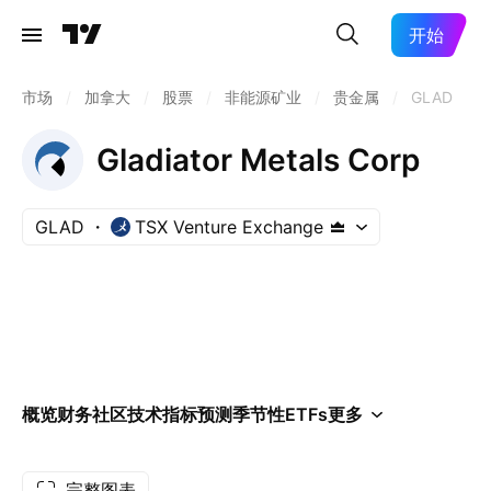
开始
市场
/
加拿大
/
股票
/
非能源矿业
/
贵金属
/
GLAD
Gladiator Metals Corp
GLAD
TSX Venture Exchange
概览
财务
社区
技术指标
预测
季节性
ETFs
更多
完整图表