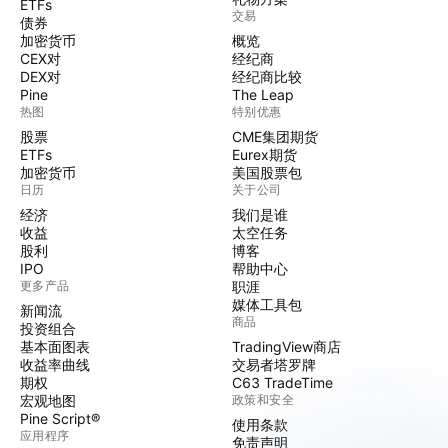
ETFs
交易
债券
加密货币
概览
CEX对
经纪商
DEX对
经纪商比较
Pine
The Leap
热图
特别优惠
股票
CME集团期货
ETFs
Eurex期货
加密货币
美国股票包
日历
关于公司
经济
我们是谁
收益
太空任务
股利
博客
IPO
帮助中心
更多产品
职涯
媒体工具包
新闻流
商品
投资组合
基本面图表
TradingView商店
收益率曲线
交易者塔罗牌
期权
C63 TradeTime
宏观地图
政策和安全
Pine Script®
使用条款
应用程序
免责声明