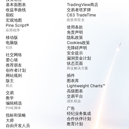
基本面图表
TradingView商店
收益率曲线
交易者塔罗牌
期权
C63 TradeTime
宏观地图
政策和安全
Pine Script®
使用条款
应用程序
免责声明
移动版
隐私政策
电脑版
Cookies政策
社区
无障碍声明
安全提示
社交网络
漏洞赏金计划
爱心墙
状态页面
推荐朋友
商业解决方案
创作者计划
网站规则
插件
版主
图表库
观点
Lightweight Charts™
高级图表
交易
交易平台
教学
成长机会
编辑精选
PINE脚本
广告
经纪业务集成
指标和策略
合作伙伴计划
大师
教育计划
自由开发人员