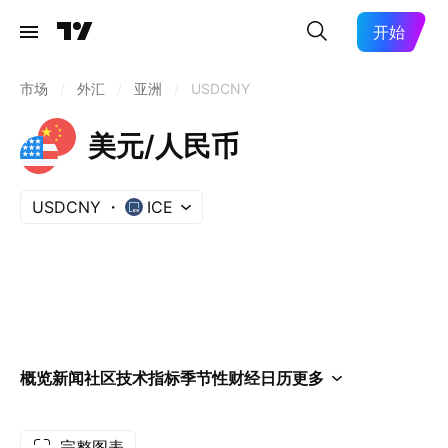
开始
市场
/
外汇
/
亚洲
/
USDCNY
美元/人民币
USDCNY
ICE
概览
新闻
社区
技术指标
季节性
财经日历
更多
完整图表