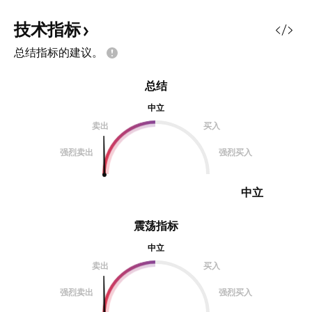
现实交织。 在这场金融戏剧的核
心，是关于欧元采用的激烈辩论。曾
技术指标
经是遥远可能性的欧元，现在正成为
总结指标的建议。
一个日益紧迫的考量。像维克托·兹
西代这样的投资专家正在质疑维持一
总结
套看似**系统性管理不当**的独立货
币的可持续性。福林的轨迹揭示了更
中立
深层的结构性挑战：尽管较弱的货币
卖出
买入
暂时有利于匈牙利的出口型经济，却
强烈卖出
强烈买入
同时*
中立
震荡指标
中立
卖出
买入
强烈卖出
强烈买入