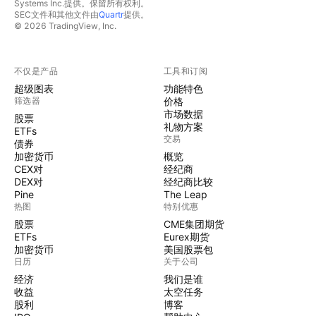
Systems Inc.提供。保留所有权利。
SEC文件和其他文件由
Quartr
提供。
© 2026 TradingView, Inc.
不仅是产品
工具和订阅
超级图表
功能特色
筛选器
价格
市场数据
股票
礼物方案
ETFs
交易
债券
加密货币
概览
CEX对
经纪商
DEX对
经纪商比较
Pine
The Leap
热图
特别优惠
股票
CME集团期货
ETFs
Eurex期货
加密货币
美国股票包
日历
关于公司
经济
我们是谁
收益
太空任务
股利
博客