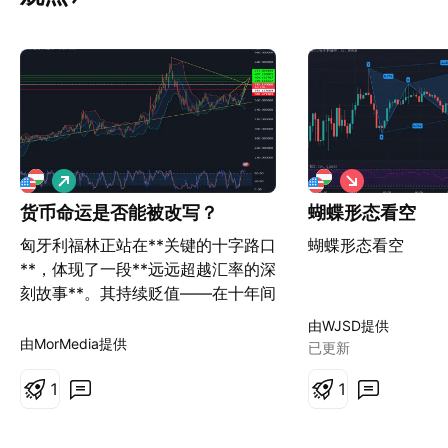
做
做
多
空
货币命运是否能被改写？
蝴蝶形态看空
匈牙利福林正站在**关键的十字路口
蝴蝶形态看空
**，体现了一段**远远超越汇率的深
刻故事**。其持续贬值——在十年间
对美元汇率下跌59%——不仅是**
由WJSD提供
统计异常**，更象征着一个国家在货
由MorMedia提供
已更新
币主权、经济战略和全球金融融合中
的复杂斗争。 这不仅仅是关于货币
1
1
贬值的故事。更重要的是，它深入探
讨了经济政策如何与政治抱负和市场