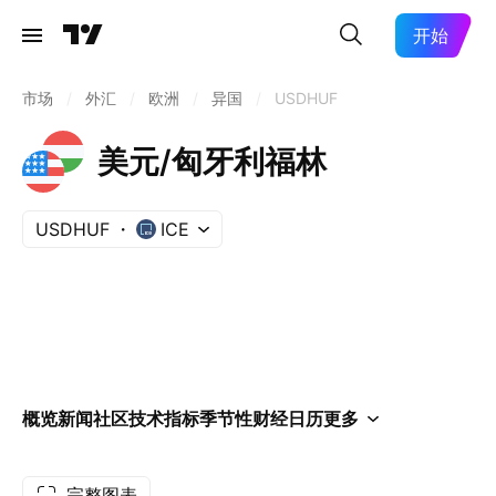
开始
市场
/
外汇
/
欧洲
/
异国
/
USDHUF
美元/匈牙利福林
USDHUF
ICE
概览
新闻
社区
技术指标
季节性
财经日历
更多
完整图表