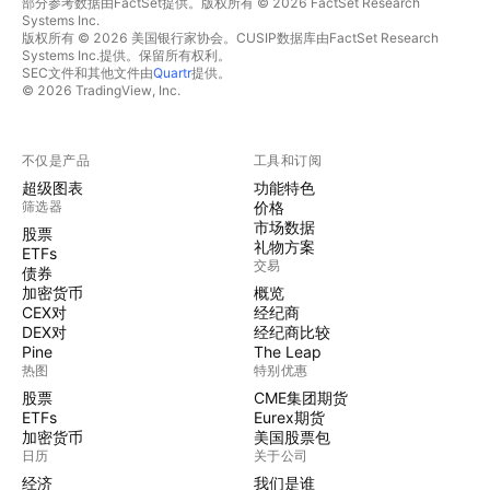
部分参考数据由FactSet提供。版权所有 © 2026 FactSet Research
Systems Inc.
版权所有 © 2026 美国银行家协会。CUSIP数据库由FactSet Research
Systems Inc.提供。保留所有权利。
SEC文件和其他文件由
Quartr
提供。
© 2026 TradingView, Inc.
不仅是产品
工具和订阅
超级图表
功能特色
筛选器
价格
市场数据
股票
礼物方案
ETFs
交易
债券
加密货币
概览
CEX对
经纪商
DEX对
经纪商比较
Pine
The Leap
热图
特别优惠
股票
CME集团期货
ETFs
Eurex期货
加密货币
美国股票包
日历
关于公司
经济
我们是谁