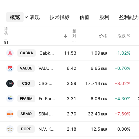
概览
更多
表现
技术指标
估值
股利
盈利能力
商
相
品
对
价格
涨跌 %
代
成
码
交
量
Cabka N.V.
11.53
1.99
+1.02%
CABKA
EUR
VALUE8 NV
6.42
6.65
+0.76%
VALUE
EUR
CSG N.V.
3.59
17.714
−8.02%
CSG
EUR
ForFarmers NV
3.31
6.06
+4.30%
FFARM
EUR
SBM Offshore NV
2.70
32.40
−7.69%
SBMO
EUR
N.V. Koninklijke Porceleyne Fles
2.18
12.5
0.00%
PORF
EUR