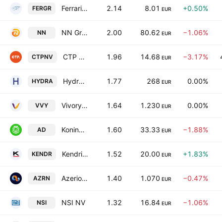
Ferrari Group PLC
2.14
8.01
+0.50%
FERGR
EUR
NN Group N.V.
2.00
80.62
−1.06%
NN
EUR
CTP N.V.
1.96
14.68
−3.17%
CTPNV
EUR
Hydratec Industries NV
1.77
268
0.00%
HYDRA
EUR
Vivoryon Therapeutics N.V.
1.64
1.230
0.00%
VVY
EUR
Koninklijke Ahold Delhaize N.V.
1.60
33.33
−1.88%
AD
EUR
Kendrion N.V.
1.52
20.00
+1.83%
KENDR
EUR
Azerion Group N.V
1.40
1.070
−0.47%
AZRN
EUR
NSI NV
1.32
16.84
−1.06%
NSI
EUR