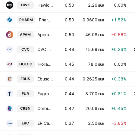
Hawick Data N.V
0.50
2.26
0.00%
HWK
EUR
Pharming Group NV
0.50
0.9600
+1.52%
PHARM
EUR
Aperam S.A.
0.50
46.08
−0.56%
APAM
EUR
CVC Capital Partners plc
0.48
15.69
+0.26%
CVC
EUR
Holland Colours NV
0.45
78.0
0.00%
HOLCO
EUR
Ebusco Holding N.V.
0.44
0.2625
+0.38%
EBUS
EUR
Fugro NV
0.44
8.700
+0.81%
FUR
EUR
Corbion NV
0.42
20.06
+0.45%
CRBN
EUR
ER Capital N.V.
0.37
2.50
−3.85%
ERC
EUR