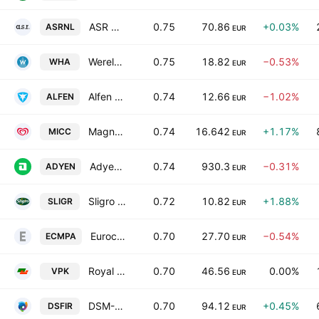
ASR Nederland N.V.
0.75
70.86
+0.03%
ASRNL
EUR
Wereldhave N.V.
0.75
18.82
−0.53%
WHA
EUR
Alfen NV
0.74
12.66
−1.02%
ALFEN
EUR
Magnum Ice Cream Co. N.V.
0.74
16.642
+1.17%
MICC
EUR
Adyen NV
0.74
930.3
−0.31%
ADYEN
EUR
Sligro Food Group N.V.
0.72
10.82
+1.88%
SLIGR
EUR
Eurocommercial Properties NV
0.70
27.70
−0.54%
ECMPA
EUR
Royal Vopak NV
0.70
46.56
0.00%
VPK
EUR
DSM-Firmenich AG
0.70
94.12
+0.45%
DSFIR
EUR