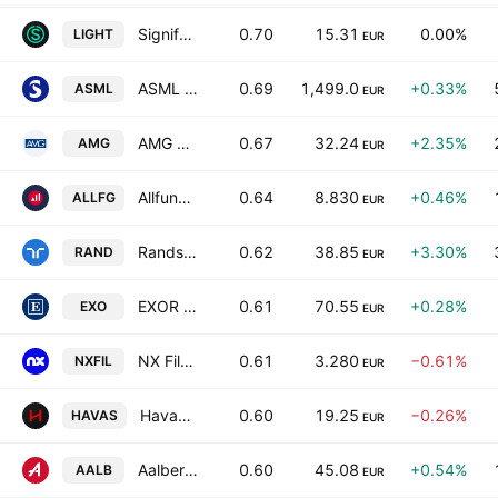
Signify NV
0.70
15.31
0.00%
LIGHT
EUR
ASML Holding NV
0.69
1,499.0
+0.33%
ASML
EUR
AMG Critical Materials N.V.
0.67
32.24
+2.35%
AMG
EUR
Allfunds Group plc
0.64
8.830
+0.46%
ALLFG
EUR
Randstad NV
0.62
38.85
+3.30%
RAND
EUR
EXOR N.V.
0.61
70.55
+0.28%
EXO
EUR
NX Filtration N.V.
0.61
3.280
−0.61%
NXFIL
EUR
Havas NV
0.60
19.25
−0.26%
HAVAS
EUR
Aalberts N.V.
0.60
45.08
+0.54%
AALB
EUR