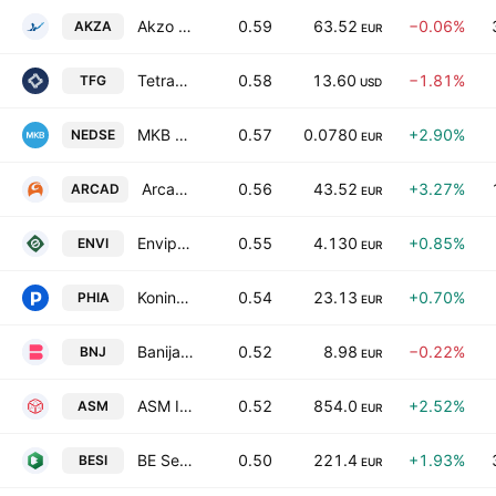
Akzo Nobel N.V.
0.59
63.52
−0.06%
AKZA
EUR
Tetragon Financial Group Limited
0.58
13.60
−1.81%
TFG
USD
MKB NedSense N.V.
0.57
0.0780
+2.90%
NEDSE
EUR
Arcadis NV
0.56
43.52
+3.27%
ARCAD
EUR
Envipco Holding N.V.
0.55
4.130
+0.85%
ENVI
EUR
Koninklijke Philips N.V.
0.54
23.13
+0.70%
PHIA
EUR
Banijay Group N.V. Class A
0.52
8.98
−0.22%
BNJ
EUR
ASM International N.V.
0.52
854.0
+2.52%
ASM
EUR
BE Semiconductor Industries N.V.
0.50
221.4
+1.93%
BESI
EUR