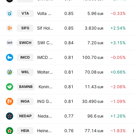
Volta Finance Limited
0.85
5.96
−0.33%
VTA
EUR
Sif Holding N.V.
0.85
3.830
+2.54%
SIFG
EUR
SWI Capital Holding Ltd.
0.84
7.20
+3.15%
SWICH
EUR
IMCD N.V.
0.81
100.70
−0.05%
IMCD
EUR
Wolters Kluwer N.V.
0.81
70.08
+0.66%
WKL
EUR
Koninklijke BAM Groep NV
0.81
11.43
−2.06%
BAMNB
EUR
ING Groep N.V.
0.81
30.490
−1.09%
INGA
EUR
Nedap N.V
0.77
96.6
+1.26%
NEDAP
EUR
Heineken NV
0.76
77.14
−1.83%
HEIA
EUR