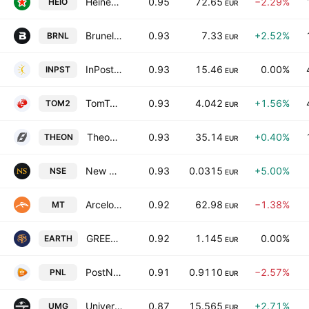
Heineken Holding N.V.
0.95
72.65
−2.29%
HEIO
EUR
Brunel International N.V.
0.93
7.33
+2.52%
BRNL
EUR
InPost S.A.
0.93
15.46
0.00%
INPST
EUR
TomTom NV
0.93
4.042
+1.56%
TOM2
EUR
Theon International Plc
0.93
35.14
+0.40%
THEON
EUR
New Sources Energy NV
0.93
0.0315
+5.00%
NSE
EUR
ArcelorMittal SA
0.92
62.98
−1.38%
MT
EUR
GREEN EARTH GROUP N.V.
0.92
1.145
0.00%
EARTH
EUR
PostNL NV
0.91
0.9110
−2.57%
PNL
EUR
Universal Music Group N.V.
0.87
15.565
+2.71%
UMG
EUR