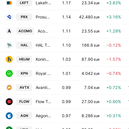
Lakefront Biotherapeutics
1.17
23.34
+3.83%
LKFT
EUR
Prosus N.V. Class N
1.14
42.480
+3.16%
PRX
EUR
Acomo N.V.
1.11
23.55
+1.29%
ACOMO
EUR
HAL Trust
1.10
166.6
−0.12%
HAL
EUR
Koninklijke Heijmans N.V.
1.03
87.90
−1.57%
HEIJM
EUR
Royal KPN NV
1.01
4.042
−0.74%
KPN
EUR
Avantium N.V.
0.99
7.04
+0.72%
AVTX
EUR
Flow Traders Ltd
0.99
27.00
+0.60%
FLOW
EUR
Aegon Ltd.
0.97
8.286
+0.31%
AGN
EUR