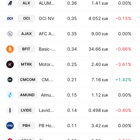
ALUMEXX N.V.
0.36
1.41
0.00%
ALX
EUR
OCI NV
0.35
4.052
−0.15%
OCI
EUR
AFC Ajax N.V.
0.35
9.00
0.00%
AJAX
EUR
Basic-Fit NV
0.34
34.66
−0.86%
BFIT
EUR
MotorK PLC
0.25
2.40
−3.61%
MTRK
EUR
CM.com N.V.
0.21
7.16
+1.42%
CMCOM
EUR
Almunda Professionals N.V.
0.15
1.12
0.00%
AMUND
EUR
Lavide Holding N.V.
0.14
0.498
−0.40%
LVIDE
EUR
PB Holding NV
0.11
3.42
0.00%
PBH
EUR