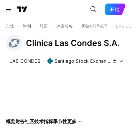
开始
市场
/
智利
/
股票
/
健康服务
/
医院/护理管理
/
LAS_C
Clinica Las Condes S.A.
LAS_CONDES
Santiago Stock Exchange
概览
财务
社区
技术指标
季节性
更多