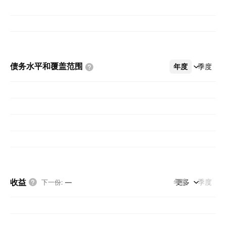
债务水平和覆盖范围
年度
更多
季度
收益
年度
更多
季度
下一份
:
—