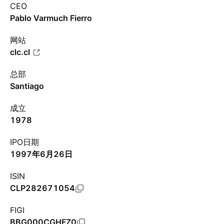
CEO
Pablo Varmuch Fierro
网站
clc.cl
总部
Santiago
成立
1978
IPO日期
1997年6月26日
ISIN
CLP282671054
FIGI
BBG000CGHFZ0