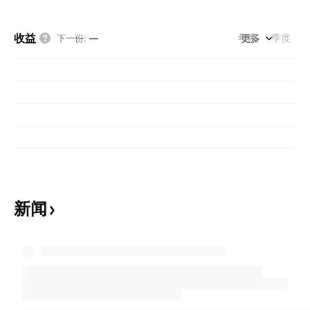
收益
年度
更多
季度
下一份
:
—
新闻