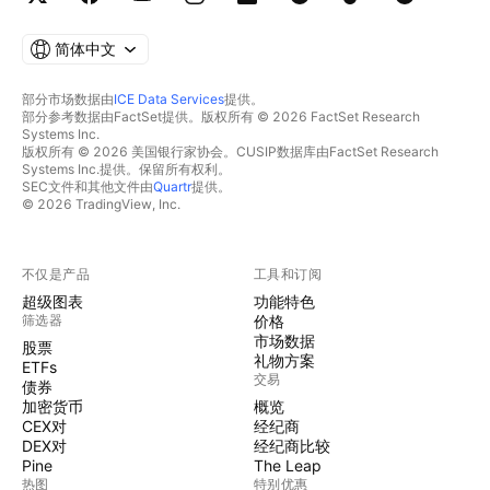
简体中文
部分市场数据由
ICE Data Services
提供。
部分参考数据由FactSet提供。版权所有 © 2026 FactSet Research
Systems Inc.
版权所有 © 2026 美国银行家协会。CUSIP数据库由FactSet Research
Systems Inc.提供。保留所有权利。
SEC文件和其他文件由
Quartr
提供。
© 2026 TradingView, Inc.
不仅是产品
工具和订阅
超级图表
功能特色
筛选器
价格
市场数据
股票
礼物方案
ETFs
交易
债券
加密货币
概览
CEX对
经纪商
DEX对
经纪商比较
Pine
The Leap
热图
特别优惠