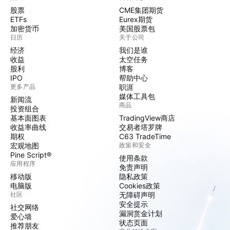
股票
CME集团期货
ETFs
Eurex期货
加密货币
美国股票包
日历
关于公司
经济
我们是谁
收益
太空任务
股利
博客
IPO
帮助中心
更多产品
职涯
媒体工具包
新闻流
商品
投资组合
基本面图表
TradingView商店
收益率曲线
交易者塔罗牌
期权
C63 TradeTime
宏观地图
政策和安全
Pine Script®
使用条款
应用程序
免责声明
移动版
隐私政策
电脑版
Cookies政策
社区
无障碍声明
安全提示
社交网络
漏洞赏金计划
爱心墙
状态页面
推荐朋友