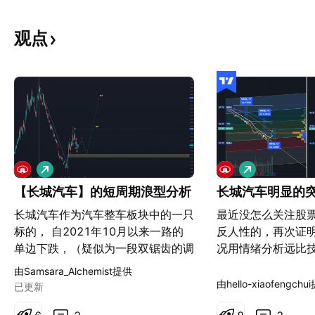
观点
做
做
多
多
【长城汽车】的短周期浪型分析
长城汽车明显的
长城汽车作为汽车整车板块中的一只
最近没怎么关注股
标的， 自2021年10月以来一路的
反人性的，再次证
单边下跌，（疑似为一段双锯齿的调
况用情绪分析远比技
整，但是较为模糊） 在2022年止跌
也是韭菜，全网看
由Samsara_Alchemist提供
并完成一段驱动浪型， 如图为4月
着看空了就没关注
由hello-xiaofengchu
已更新
27日开始到6月15日为一段清晰的
错过交易机会 长城