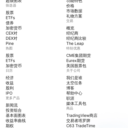
超级图表
功能特色
筛选器
价格
市场数据
股票
礼物方案
ETFs
交易
债券
加密货币
概览
CEX对
经纪商
DEX对
经纪商比较
Pine
The Leap
热图
特别优惠
股票
CME集团期货
ETFs
Eurex期货
加密货币
美国股票包
日历
关于公司
经济
我们是谁
收益
太空任务
股利
博客
IPO
帮助中心
更多产品
职涯
媒体工具包
新闻流
商品
投资组合
基本面图表
TradingView商店
收益率曲线
交易者塔罗牌
期权
C63 TradeTime