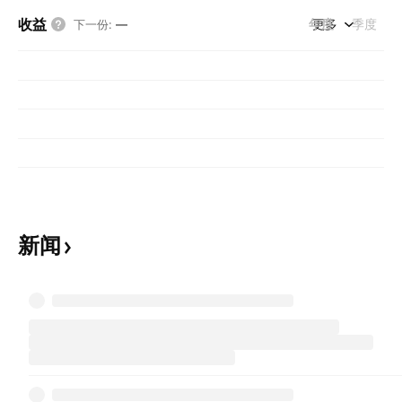
收益
年度
更多
季度
下一份
:
—
新闻