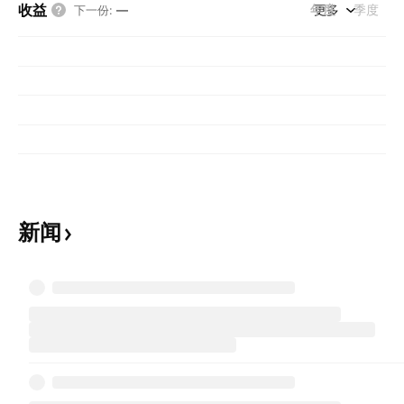
收益
年度
更多
季度
下一份
:
—
新闻