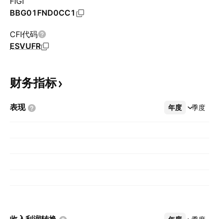
FIGI
BBG01FND0CC1
CFI代码
ESVUFR
财务指标
表现
年度
更多
季度