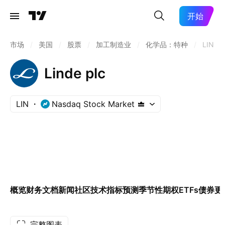
开始
市场
/
美国
/
股票
/
加工制造业
/
化学品：特种
/
LIN
Linde plc
LIN
Nasdaq Stock Market
概览
财务
文档
新闻
社区
技术指标
预测
季节性
期权
ETFs
债券
更
完整图表