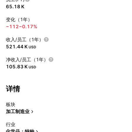
‪65.18 K‬
变化（1年）
−112
−0.17%
收入/员工（1年）
‪521.44 K‬
USD
净收入/员工（1年）
‪105.83 K‬
USD
详情
板块
加工制造业
行业
化学品：特种