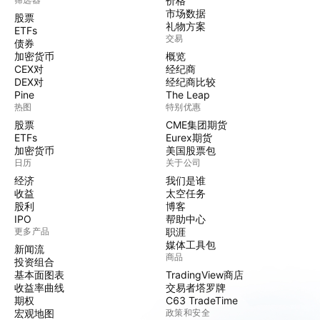
价格
市场数据
股票
礼物方案
ETFs
交易
债券
加密货币
概览
CEX对
经纪商
DEX对
经纪商比较
Pine
The Leap
热图
特别优惠
股票
CME集团期货
ETFs
Eurex期货
加密货币
美国股票包
日历
关于公司
经济
我们是谁
收益
太空任务
股利
博客
IPO
帮助中心
更多产品
职涯
媒体工具包
新闻流
商品
投资组合
基本面图表
TradingView商店
收益率曲线
交易者塔罗牌
期权
C63 TradeTime
宏观地图
政策和安全