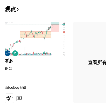
观点
做
多
看多
查看所
钢弹
由foolboy提供
1