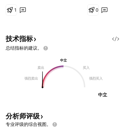
净销售收入超出华尔街分析师的预
期，显示出公司运营表现优于市场预
1
0
测。 财报显示，多个关键因素推动
了这一积极成果。3M实现了稳健的
有机销售增长，并显著提升了调整后
运营利润率。利润率的改善反映了管
技术指标
理层持续推进的成本削减和运营效率
总结指标的建议。
提升策略成效显著，直接带动了季度
调整后每股收益实现两位数的同比增
中立
长。 尽管公司警告称，2025年全球
卖出
买入
贸易紧张局势和关税上行可能对利润
构成压力，但管理层详细阐述了多项
强烈卖出
强烈买入
应对措施以减轻这些风险。相关计划
包括优化供应链、调整定价策略，以
中立
及充分利用其全球制造网络，同时可
能扩大在美国的
分析师评级
专业评级的综合视图。