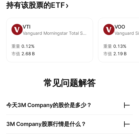
持有该股票的ETF
VTI
VOO
Vanguard Morningstar Total Stock Market ETF
Vanguard S
重量
0.12%
重量
0.13%
市值
‪2.68 B‬
市值
‪2.19 B‬
常见问题解答
今天
3M Company
的股价是多少？
3M Company
股票行情是什么？