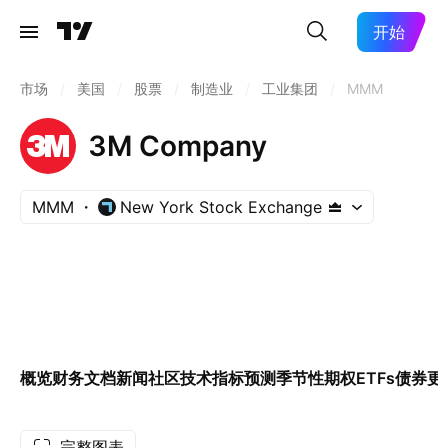
开始
市场
/
美国
/
股票
/
制造业
/
工业集团
/
MMM
3M Company
MMM
New York Stock Exchange
概览
财务
文档
新闻
社区
技术指标
预测
季节性
期权
ETFs
债券
更
完整图表