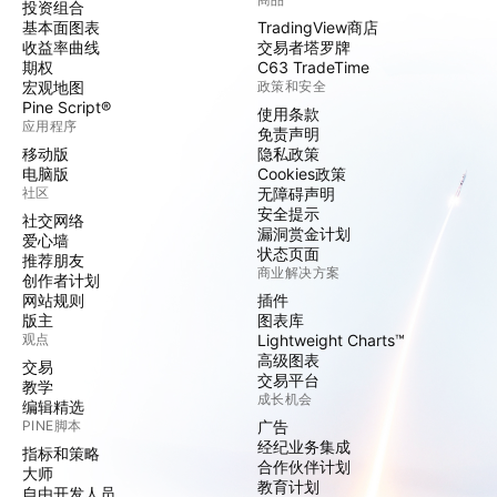
投资组合
基本面图表
TradingView商店
收益率曲线
交易者塔罗牌
期权
C63 TradeTime
宏观地图
政策和安全
Pine Script®
使用条款
应用程序
免责声明
移动版
隐私政策
电脑版
Cookies政策
社区
无障碍声明
安全提示
社交网络
漏洞赏金计划
爱心墙
状态页面
推荐朋友
商业解决方案
创作者计划
网站规则
插件
版主
图表库
观点
Lightweight Charts™
高级图表
交易
交易平台
教学
成长机会
编辑精选
PINE脚本
广告
经纪业务集成
指标和策略
合作伙伴计划
大师
教育计划
自由开发人员