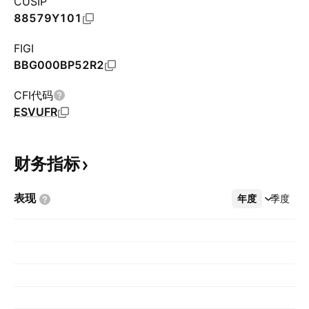
CUSIP
88579Y101
FIGI
BBG000BP52R2
CFI代码
ESVUFR
财务指标
表现
年度
更多
季度