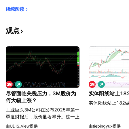
继续阅读
观点
做
做
多
多
尽管面临关税压力，3M股价为
实体阳线站上18
何大幅上涨？
实体阳线站上182
工业巨头3M公司在发布2025年第一
季度财报后，股价显著攀升。这一上
涨主要得益于公司调整后每股收益和
由UDIS_View提供
由tiebingyux提供