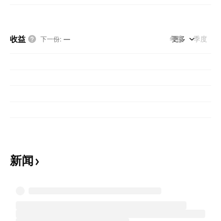
收益
年度
更多
季度
下一份
:
—
新闻