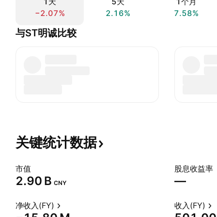
1天
5天
1个月
−2.07%
2.16%
7.58%
与ST明诚比较
关键统计数据
市值
股息收益率
‪2.90 B‬
—
CNY
净收入(FY)
收入(FY)