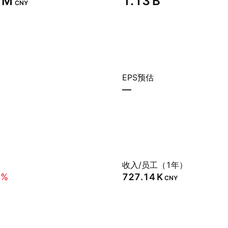
 M‬
‪1.13 B‬
CNY
EPS预估
—
）
收入/员工（1年）
4%
‪727.14 K‬
CNY