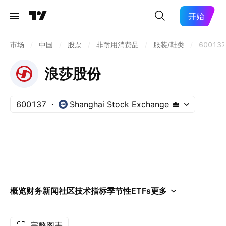
开始
市场
/
中国
/
股票
/
非耐用消费品
/
服装/鞋类
/
600137
浪莎股份
600137
Shanghai Stock Exchange
概览
财务
新闻
社区
技术指标
季节性
ETFs
更多
完整图表