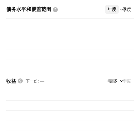
债务水平和覆盖范围
年度
更多
季度
收益
年度
更多
季度
下一份
:
—