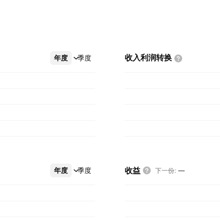
收入利润转换
年度
更多
季度
收益
年度
更多
季度
下一份
:
—