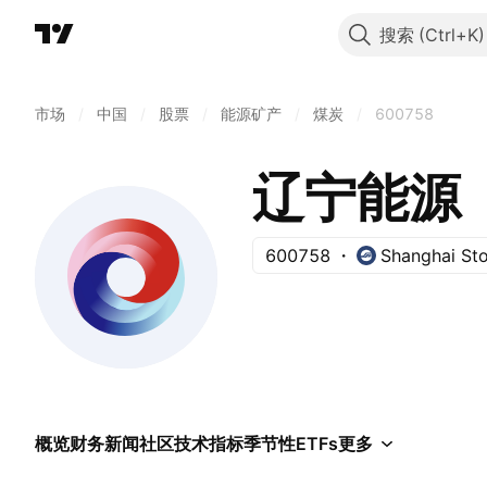
搜索
市场
/
中国
/
股票
/
能源矿产
/
煤炭
/
600758
辽宁能源
600758
Shanghai St
概览
财务
新闻
社区
技术指标
季节性
ETFs
更多