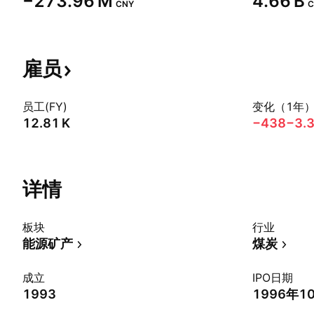
‪−273.96 M‬
‪4.66 B‬
CNY
C
雇员
员工(FY)
变化（1年
‪12.81 K‬
−438
−3.
详情
板块
行业
能源矿产
煤炭
成立
IPO日期
1993
1996年1