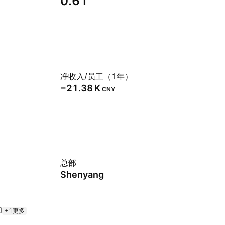
0.61
净收入/员工（1年）
‪−21.38 K‬
CNY
总部
Shenyang
+1更多