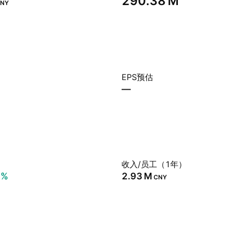
‪290.38 M‬
NY
EPS预估
—
）
收入/员工（1年）
8%
‪2.93 M‬
CNY