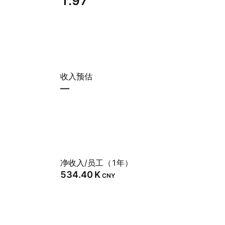
1.97
收入预估
—
净收入/员工（1年）
‪534.40 K‬
CNY