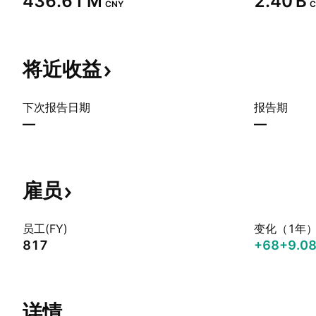
‪436.61 M‬
‪2.40 B‬
CNY
C
将近收益
下次报告日期
报告期
—
—
雇员
员工(FY)
变化（1年
817
+68
+9.0
详情