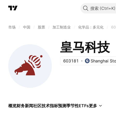
搜索
市场
/
中国
/
股票
/
加工制造业
/
化学品：多元化
/
60
皇马科技
603181
Shanghai St
概览
财务
新闻
社区
技术指标
预测
季节性
ETFs
更多