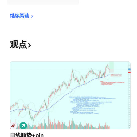
继续阅读
观点
做
多
日线顺势+pin