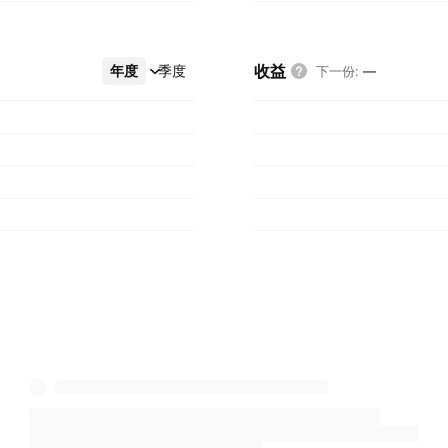
收益
年度
更多
季度
下一份
:
—