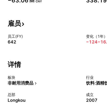
‪−63.06 M‬
‪338.19
CNY
雇员
员工(FY)
变化（1年
642
−124
−16
详情
板块
行业
非耐用消费品
饮料:酒精
总部
成立
Longkou
2007