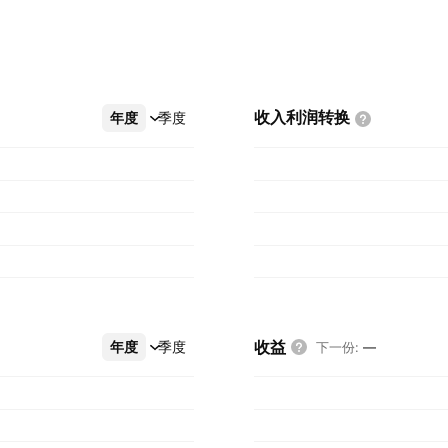
收入利润转换
年度
更多
季度
收益
年度
更多
季度
下一份
:
—