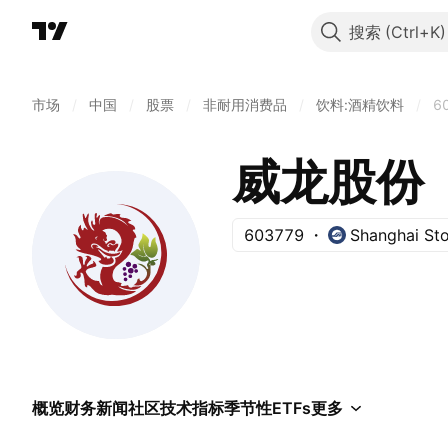
搜索
市场
/
中国
/
股票
/
非耐用消费品
/
饮料:酒精饮料
/
6
威龙股份
603779
Shanghai St
概览
财务
新闻
社区
技术指标
季节性
ETFs
更多