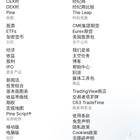
CEX对
经纪商
DEX对
经纪商比较
Pine
The Leap
热图
特别优惠
股票
CME集团期货
ETFs
Eurex期货
加密货币
美国股票包
日历
关于公司
经济
我们是谁
收益
太空任务
股利
博客
IPO
帮助中心
更多产品
职涯
媒体工具包
新闻流
商品
投资组合
基本面图表
TradingView商店
收益率曲线
交易者塔罗牌
期权
C63 TradeTime
宏观地图
政策和安全
Pine Script®
使用条款
应用程序
免责声明
移动版
隐私政策
电脑版
Cookies政策
社区
无障碍声明