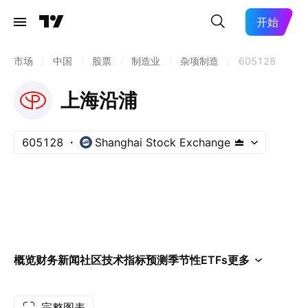
开始
市场
/
中国
/
股票
/
制造业
/
杂项制造
/
605128
上海沿浦
605128
Shanghai Stock Exchange
概览
财务
新闻
社区
技术指标
预测
季节性
ETFs
更多
完整图表