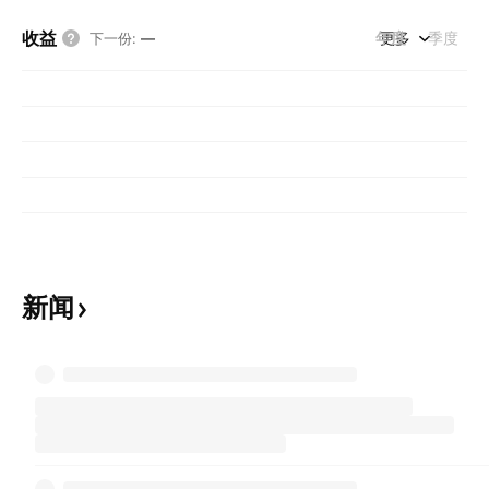
收益
年度
更多
季度
下一份
:
—
新闻