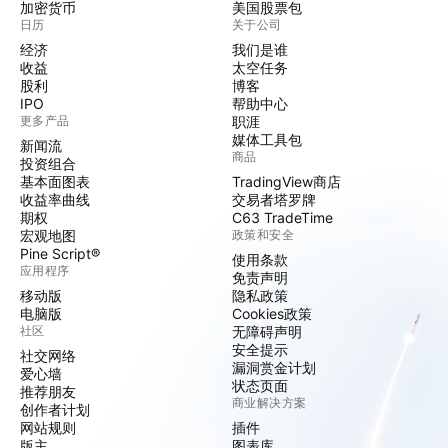
加密货币
美国股票包
日历
关于公司
经济
我们是谁
收益
太空任务
股利
博客
IPO
帮助中心
更多产品
职涯
媒体工具包
新闻流
商品
投资组合
基本面图表
TradingView商店
收益率曲线
交易者塔罗牌
期权
C63 TradeTime
宏观地图
政策和安全
Pine Script®
使用条款
应用程序
免责声明
移动版
隐私政策
电脑版
Cookies政策
社区
无障碍声明
安全提示
社交网络
漏洞赏金计划
爱心墙
状态页面
推荐朋友
商业解决方案
创作者计划
网站规则
插件
版主
图表库