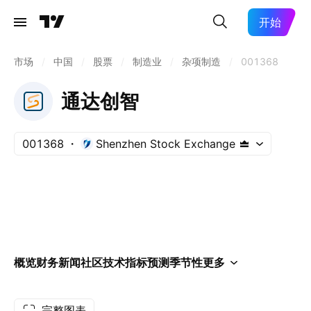
开始
市场
/
中国
/
股票
/
制造业
/
杂项制造
/
001368
通达创智
001368
Shenzhen Stock Exchange
概览
财务
新闻
社区
技术指标
预测
季节性
更多
完整图表