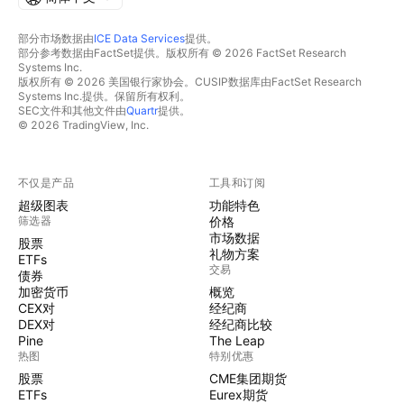
部分市场数据由
ICE Data Services
提供。
部分参考数据由FactSet提供。版权所有 © 2026 FactSet Research
Systems Inc.
版权所有 © 2026 美国银行家协会。CUSIP数据库由FactSet Research
Systems Inc.提供。保留所有权利。
SEC文件和其他文件由
Quartr
提供。
© 2026 TradingView, Inc.
不仅是产品
工具和订阅
超级图表
功能特色
筛选器
价格
市场数据
股票
礼物方案
ETFs
交易
债券
加密货币
概览
CEX对
经纪商
DEX对
经纪商比较
Pine
The Leap
热图
特别优惠
股票
CME集团期货
ETFs
Eurex期货