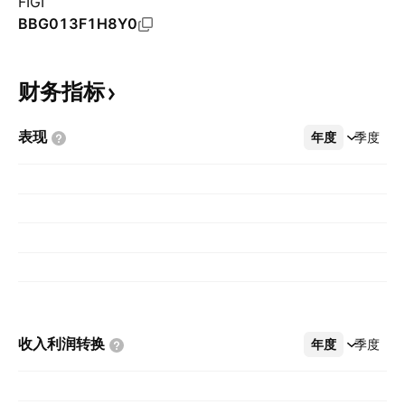
FIGI
BBG013F1H8Y0
财务指标
表现
年度
更多
季度
收入利润转换
年度
更多
季度