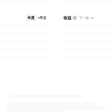
收益
年度
更多
季度
下一份
:
—