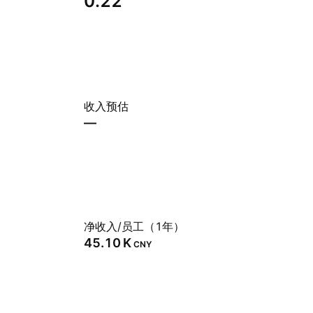
0.22
收入预估
—
净收入/员工（1年）
‪45.10 K‬
CNY