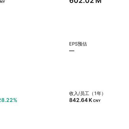
‪602.02 M‬
NY
EPS预估
—
）
收入/员工（1年）
28.22%
‪842.64 K‬
CNY