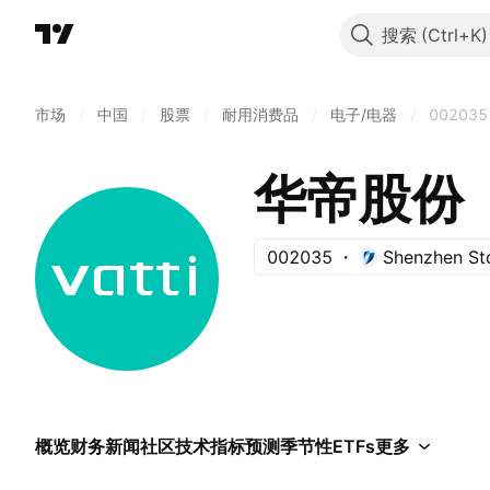
搜索
市场
/
中国
/
股票
/
耐用消费品
/
电子/电器
/
002035
华帝股份
002035
Shenzhen St
概览
财务
新闻
社区
技术指标
预测
季节性
ETFs
更多