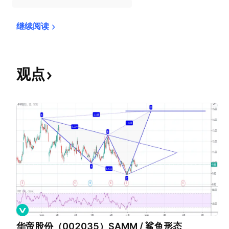
继续阅读
观点
华帝股份（002035）SAMM / 鲨鱼形态