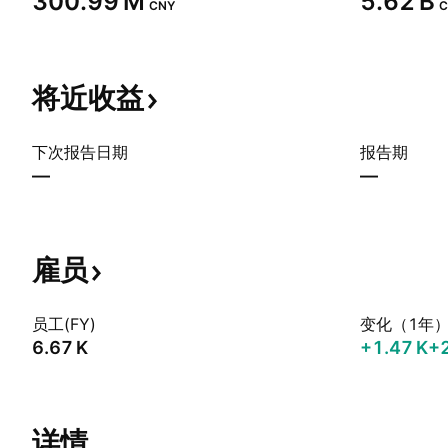
‪300.99 M‬
‪5.62 B‬
CNY
C
将近收益
下次报告日期
报告期
—
—
雇员
员工(FY)
变化（1年
‪6.67 K‬
‪+1.47 K‬
+
详情