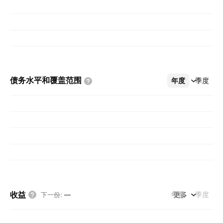
债务水平和覆盖范围
年度
更多
季度
收益
年度
更多
季度
下一份
:
—