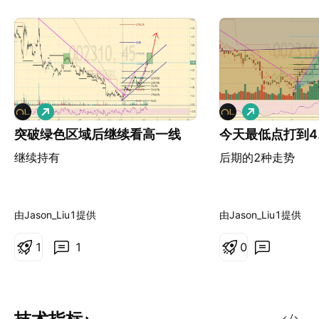
做
做
多
多
突破绿色区域后继续看高一线
今天最低点打到4.
继续持有
后期的2种走势
由Jason_Liu1提供
由Jason_Liu1提供
1
1
0