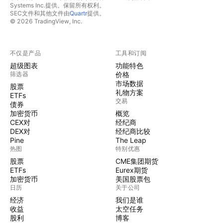
Systems Inc.提供。保留所有权利。
SEC文件和其他文件由
Quartr
提供。
© 2026 TradingView, Inc.
不仅是产品
工具和订阅
超级图表
功能特色
筛选器
价格
市场数据
股票
礼物方案
ETFs
交易
债券
加密货币
概览
CEX对
经纪商
DEX对
经纪商比较
Pine
The Leap
热图
特别优惠
股票
CME集团期货
ETFs
Eurex期货
加密货币
美国股票包
日历
关于公司
经济
我们是谁
收益
太空任务
股利
博客