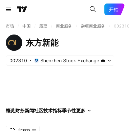
开始
市场
/
中国
/
股票
/
商业服务
/
杂项商业服务
/
002310
东方新能
002310
Shenzhen Stock Exchange
概览
财务
新闻
社区
技术指标
季节性
更多
完整图表