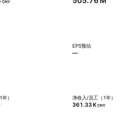
‬
‪505.76 M‬
CNY
EPS预估
—
1年）
净收入/员工（1年）
‪361.33 K‬
Y
CNY