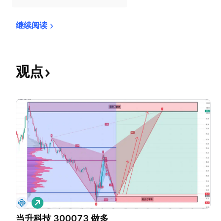
继续阅读
观点
做
多
当升科技 300073 做多