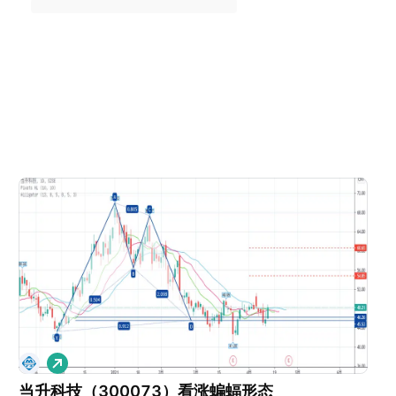
做
多
当升科技（300073）看涨蝙蝠形态