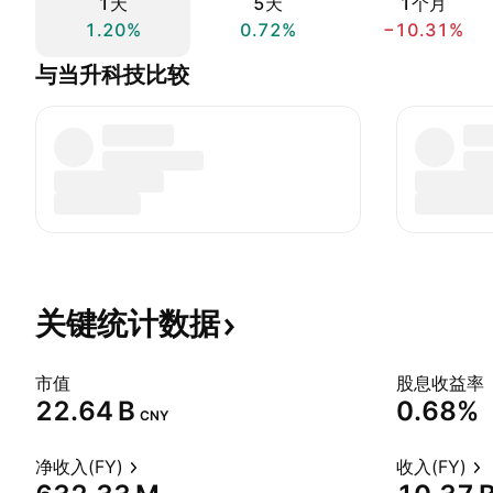
1天
5天
1个月
1.20%
0.72%
−10.31%
与当升科技比较
关键统计数据
市值
股息收益率
‪22.64 B‬
0.68%
CNY
净收入(FY)
收入(FY)