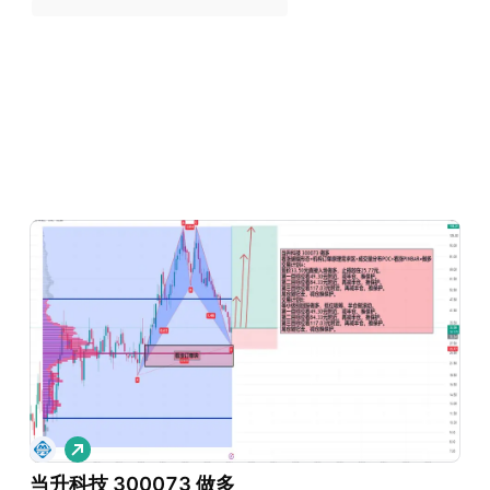
做
多
当升科技 300073 做多