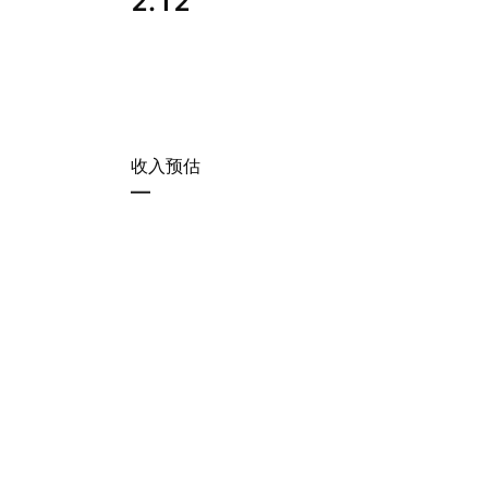
2.12
收入预估
—