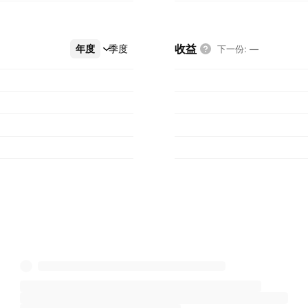
收益
年度
更多
季度
下一份
:
—