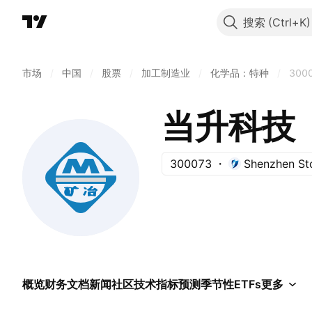
搜索
市场
/
中国
/
股票
/
加工制造业
/
化学品：特种
/
300
当升科技
300073
Shenzhen St
概览
财务
文档
新闻
社区
技术指标
预测
季节性
ETFs
更多