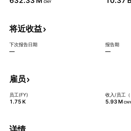
‪632.33 M‬
‪10.37 B
CNY
将近收益
下次报告日期
报告期
—
—
雇员
员工(FY)
收入/员工（
‪1.75 K‬
‪5.93 M‬
CN
详情